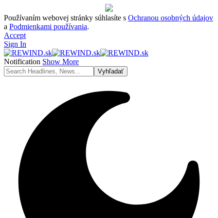
Používaním webovej stránky súhlasíte s
Ochranou osobných údajov
a
Podmienkami používania
.
Accept
Sign In
Notification
Show More