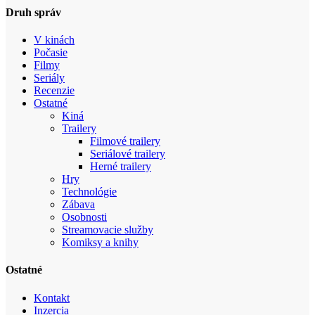
Druh správ
V kinách
Počasie
Filmy
Seriály
Recenzie
Ostatné
Kiná
Trailery
Filmové trailery
Seriálové trailery
Herné trailery
Hry
Technológie
Zábava
Osobnosti
Streamovacie služby
Komiksy a knihy
Ostatné
Kontakt
Inzercia