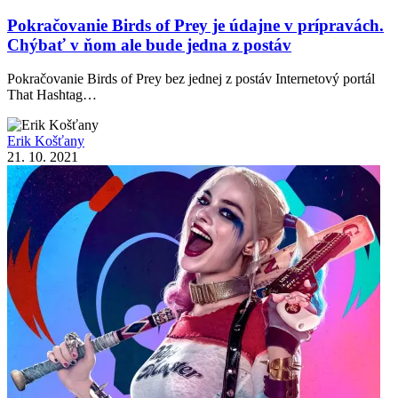
Pokračovanie Birds of Prey je údajne v prípravách.
Chýbať v ňom ale bude jedna z postáv
Pokračovanie Birds of Prey bez jednej z postáv Internetový portál
That Hashtag…
Erik Košťany
21. 10. 2021