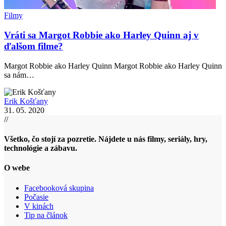
Filmy
Vráti sa Margot Robbie ako Harley Quinn aj v
ďalšom filme?
Margot Robbie ako Harley Quinn Margot Robbie ako Harley Quinn
sa nám…
Erik Košťany
31. 05. 2020
//
Všetko, čo stojí za pozretie. Nájdete u nás filmy, seriály, hry,
technológie a zábavu.
O webe
Facebooková skupina
Počasie
V kinách
Tip na článok