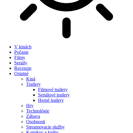
V kinách
Počasie
Filmy
Seriály
Recenzie
Ostatné
Kiná
Trailery
Filmové trailery
Seriálové trailery
Herné trailery
Hry
Technológie
Zábava
Osobnosti
Streamovacie služby
Komiksy a knihy