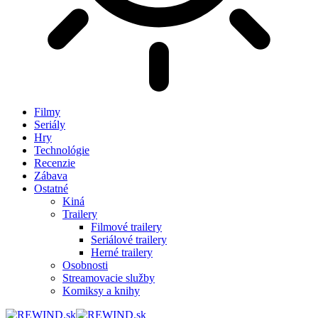
Filmy
Seriály
Hry
Technológie
Recenzie
Zábava
Ostatné
Kiná
Trailery
Filmové trailery
Seriálové trailery
Herné trailery
Osobnosti
Streamovacie služby
Komiksy a knihy