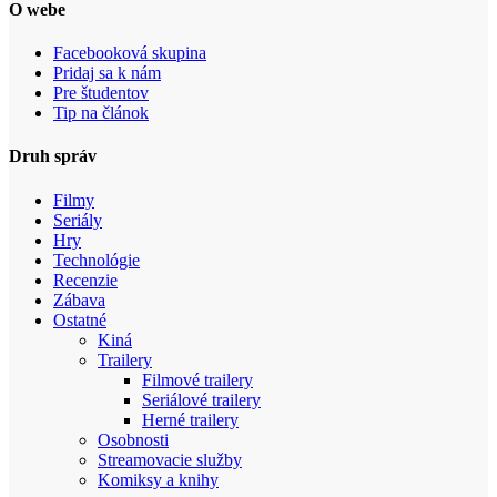
O webe
Facebooková skupina
Pridaj sa k nám
Pre študentov
Tip na článok
Druh správ
Filmy
Seriály
Hry
Technológie
Recenzie
Zábava
Ostatné
Kiná
Trailery
Filmové trailery
Seriálové trailery
Herné trailery
Osobnosti
Streamovacie služby
Komiksy a knihy