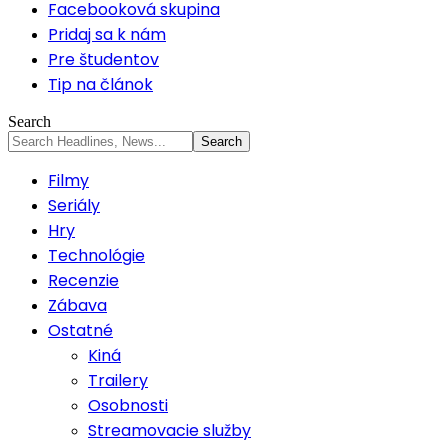
Facebooková skupina
Pridaj sa k nám
Pre študentov
Tip na článok
Search
Filmy
Seriály
Hry
Technológie
Recenzie
Zábava
Ostatné
Kiná
Trailery
Osobnosti
Streamovacie služby