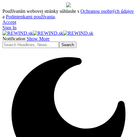
Používaním webovej stránky súhlasíte s
Ochranou osobných údajov
a
Podmienkami používania
.
Accept
Sign In
Notification
Show More