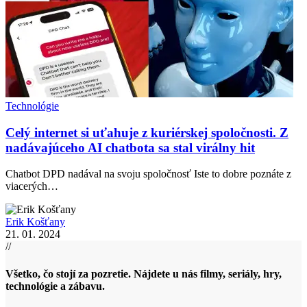
Technológie
Celý internet si uťahuje z kuriérskej spoločnosti. Z
nadávajúceho AI chatbota sa stal virálny hit
Chatbot DPD nadával na svoju spoločnosť Iste to dobre poznáte z
viacerých…
Erik Košťany
21. 01. 2024
//
Všetko, čo stojí za pozretie. Nájdete u nás filmy, seriály, hry,
technológie a zábavu.