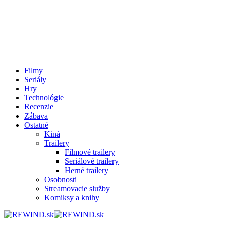
Filmy
Seriály
Hry
Technológie
Recenzie
Zábava
Ostatné
Kiná
Trailery
Filmové trailery
Seriálové trailery
Herné trailery
Osobnosti
Streamovacie služby
Komiksy a knihy