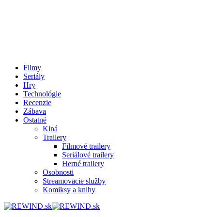
Filmy
Seriály
Hry
Technológie
Recenzie
Zábava
Ostatné
Kiná
Trailery
Filmové trailery
Seriálové trailery
Herné trailery
Osobnosti
Streamovacie služby
Komiksy a knihy