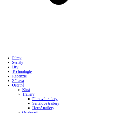
Filmy
Seriály
Hry
Technológie
Recenzie
Zábava
Ostatné
Kiná
Trailery
Filmové trailery
Seriálové trailery
Herné trailery
Osobnosti