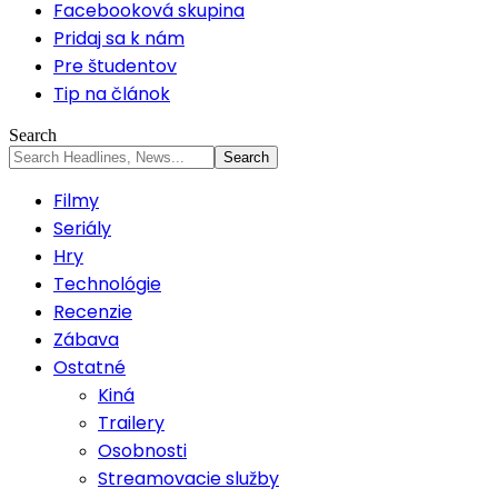
Facebooková skupina
Pridaj sa k nám
Pre študentov
Tip na článok
Search
Filmy
Seriály
Hry
Technológie
Recenzie
Zábava
Ostatné
Kiná
Trailery
Osobnosti
Streamovacie služby