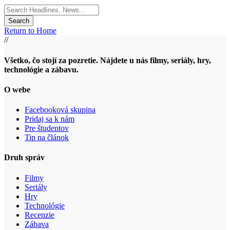
Search
for:
Return to Home
//
Všetko, čo stojí za pozretie. Nájdete u nás filmy, seriály, hry,
technológie a zábavu.
O webe
Facebooková skupina
Pridaj sa k nám
Pre študentov
Tip na článok
Druh správ
Filmy
Seriály
Hry
Technológie
Recenzie
Zábava