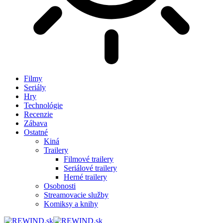
Filmy
Seriály
Hry
Technológie
Recenzie
Zábava
Ostatné
Kiná
Trailery
Filmové trailery
Seriálové trailery
Herné trailery
Osobnosti
Streamovacie služby
Komiksy a knihy