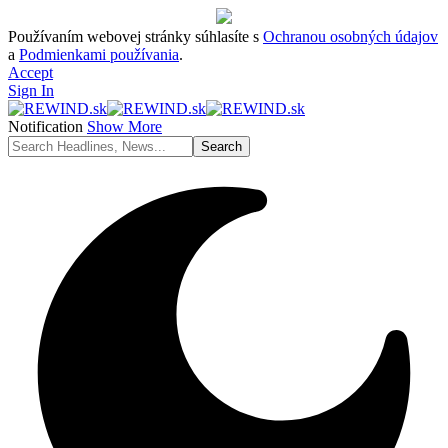
Používaním webovej stránky súhlasíte s
Ochranou osobných údajov
a
Podmienkami používania
.
Accept
Sign In
Notification
Show More