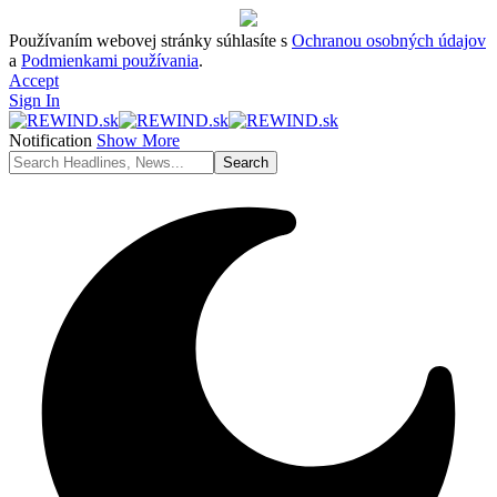
Používaním webovej stránky súhlasíte s
Ochranou osobných údajov
a
Podmienkami používania
.
Accept
Sign In
Notification
Show More