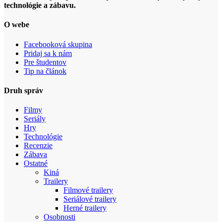
technológie a zábavu.
O webe
Facebooková skupina
Pridaj sa k nám
Pre študentov
Tip na článok
Druh správ
Filmy
Seriály
Hry
Technológie
Recenzie
Zábava
Ostatné
Kiná
Trailery
Filmové trailery
Seriálové trailery
Herné trailery
Osobnosti