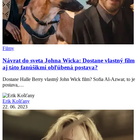
Filmy
Návrat do sveta Johna Wicka: Dostane vlastný film
aj táto fanúšikmi obľúbená postava?
Dostane Halle Berry vlastný John Wick film? Sofia Al-Azwar, to je
postava,…
Erik Košťany
22. 06. 2023