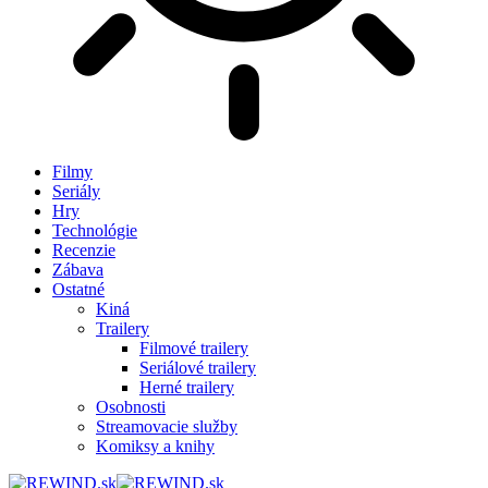
Filmy
Seriály
Hry
Technológie
Recenzie
Zábava
Ostatné
Kiná
Trailery
Filmové trailery
Seriálové trailery
Herné trailery
Osobnosti
Streamovacie služby
Komiksy a knihy