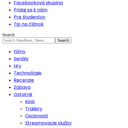
Facebooková skupina
Pridaj sa k nám
Pre študentov
Tip na článok
Search
Filmy
Seriály
Hry
Technológie
Recenzie
Zábava
Ostatné
Kiná
Trailery
Osobnosti
Streamovacie služby