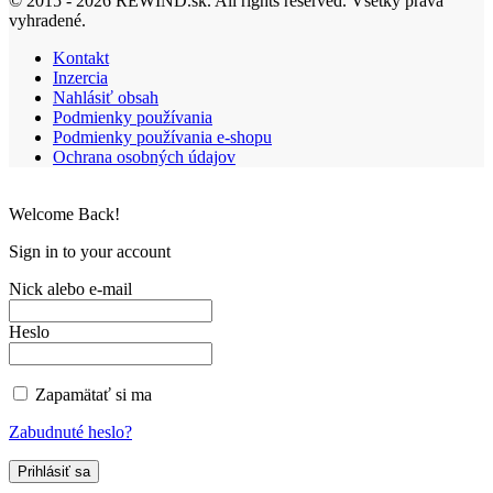
© 2015 - 2026 REWIND.sk. All rights reserved. Všetky práva
vyhradené.
Kontakt
Inzercia
Nahlásiť obsah
Podmienky používania
Podmienky používania e-shopu
Ochrana osobných údajov
Welcome Back!
Sign in to your account
Nick alebo e-mail
Heslo
Zapamätať si ma
Zabudnuté heslo?