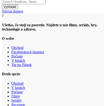
Search
for:
Návrat domov
//
Všetko, čo stojí za pozretie. Nájdete u nás filmy, seriály, hry,
technológie a zábavu.
O webe
Obchod
Facebooková skupina
Počasie
V kinách
Tip na článok
Druh správ
Obchod
V kinách
Počasie
Filmy
Seriály
Recenzie