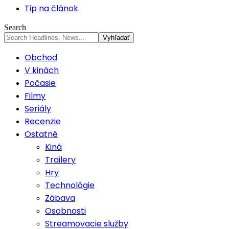
Tip na článok
Search
Obchod
V kinách
Počasie
Filmy
Seriály
Recenzie
Ostatné
Kiná
Trailery
Hry
Technológie
Zábava
Osobnosti
Streamovacie služby