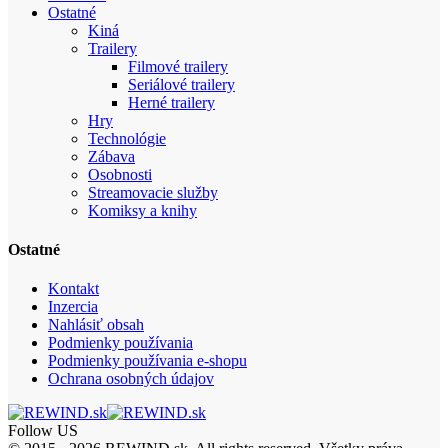
Ostatné
Kiná
Trailery
Filmové trailery
Seriálové trailery
Herné trailery
Hry
Technológie
Zábava
Osobnosti
Streamovacie služby
Komiksy a knihy
Ostatné
Kontakt
Inzercia
Nahlásiť obsah
Podmienky používania
Podmienky používania e-shopu
Ochrana osobných údajov
Follow US