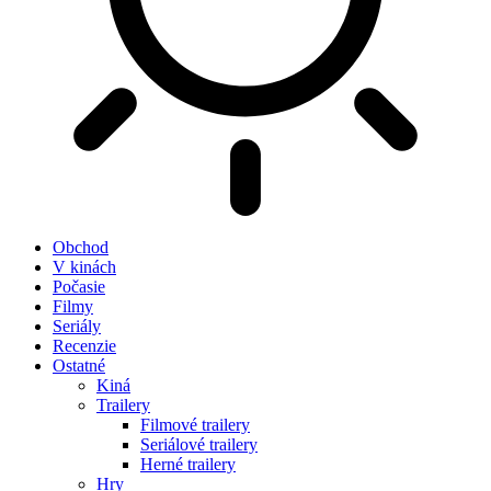
Obchod
V kinách
Počasie
Filmy
Seriály
Recenzie
Ostatné
Kiná
Trailery
Filmové trailery
Seriálové trailery
Herné trailery
Hry