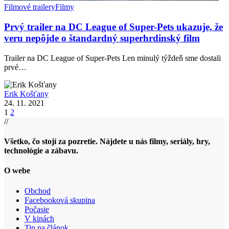
Filmové trailery
Filmy
Prvý trailer na DC League of Super-Pets ukazuje, že
veru nepôjde o štandardný superhrdinský film
Trailer na DC League of Super-Pets Len minulý týždeň sme dostali
prvé…
Erik Košťany
24. 11. 2021
1
2
//
Všetko, čo stojí za pozretie. Nájdete u nás filmy, seriály, hry,
technológie a zábavu.
O webe
Obchod
Facebooková skupina
Počasie
V kinách
Tip na článok