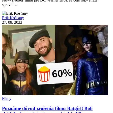
Nový riaditeľ filmu pre DC Warner Bros. sa celé roky snaží
spraviť…
Erik Košťany
27. 08. 2022
Filmy
Poznáme dôvod zrušenia filmu Batgirl! Boli