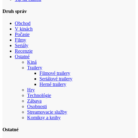
Druh správ
Obchod
V kinách
Počasie
Filmy
Seriály
Recenzie
Ostatné
Kiná
Trailery
Filmové trailery
Seriálové trailery
Herné trailery
Hry
Technológie
Zábava
Osobnosti
Streamovacie služby
Komiksy a knihy
Ostatné