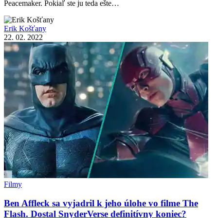
Peacemaker. Pokiaľ ste ju teda ešte…
Erik Košťany
22. 02. 2022
Filmy
Ben Affleck sa vyjadril k jeho úlohe vo filme The
Flash. Dostal SnyderVerse definitívny koniec?