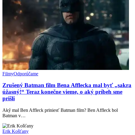
Filmy
Odporúčame
Zrušený Batman film Bena Afflecka mal byť „sakra
úžasný!“ Teraz konečne vieme, o aký príbeh sme
prišli
Aký mal Ben Affleck priniesť Batman film? Ben Affleck bol
Batman v…
Erik Košťany