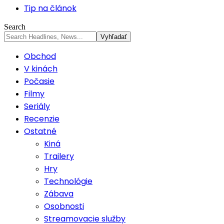
Tip na článok
Search
Obchod
V kinách
Počasie
Filmy
Seriály
Recenzie
Ostatné
Kiná
Trailery
Hry
Technológie
Zábava
Osobnosti
Streamovacie služby