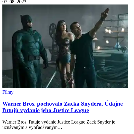
07. 08. 2023
Filmy
Warner Bros. pochovalo Zacka Snydera. Údajne
ľutujú vydanie jeho Justice League
Warner Bros. ľutuje vydanie Justice League Zack Snyder je
uznávaným a vyhľadávaným…