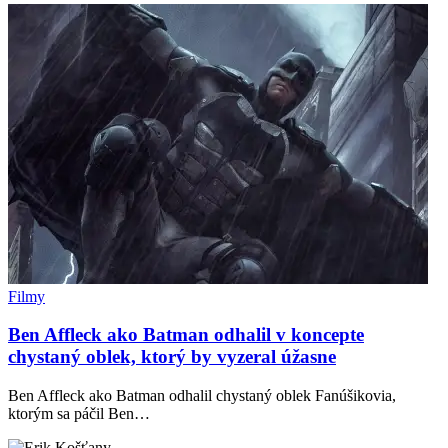
Filmy
Ben Affleck ako Batman odhalil v koncepte
chystaný oblek, ktorý by vyzeral úžasne
Ben Affleck ako Batman odhalil chystaný oblek Fanúšikovia,
ktorým sa páčil Ben…