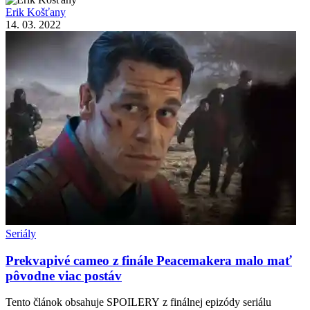
Erik Košťany
14. 03. 2022
Seriály
Prekvapivé cameo z finále Peacemakera malo mať
pôvodne viac postáv
Tento článok obsahuje SPOILERY z finálnej epizódy seriálu