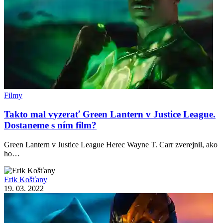
Filmy
Takto mal vyzerať Green Lantern v Justice League.
Dostaneme s ním film?
Green Lantern v Justice League Herec Wayne T. Carr zverejnil, ako
ho…
Erik Košťany
19. 03. 2022