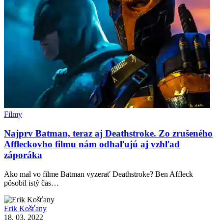
Filmy
Najprv Batman, teraz aj Deathstroke. Zo zrušeného
Affleckovho filmu nám odhaľujú aj vzhľad
záporáka
Ako mal vo filme Batman vyzerať Deathstroke? Ben Affleck
pôsobil istý čas…
Erik Košťany
18. 03. 2022