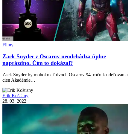
Filmy
Zack Snyder z Oscarov neodchádza úplne
naprázdno. Čím to dokázal?
Zack Snyder by mohol mať dvoch Oscarov 94. ročník udeľovania
cien Akadémie…
Erik Košťany
28. 03. 2022