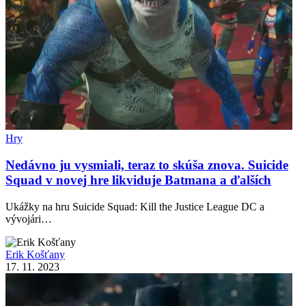
Hry
Nedávno ju vysmiali, teraz to skúša znova. Suicide
Squad v novej hre likviduje Batmana a ďalších
Ukážky na hru Suicide Squad: Kill the Justice League DC a
vývojári…
Erik Košťany
17. 11. 2023