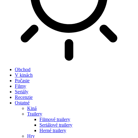
Obchod
V kinách
Počasie
Filmy
Seriály
Recenzie
Ostatné
Kiná
Trailery
Filmové trailery
Seriálové trailery
Herné trailery
Hry