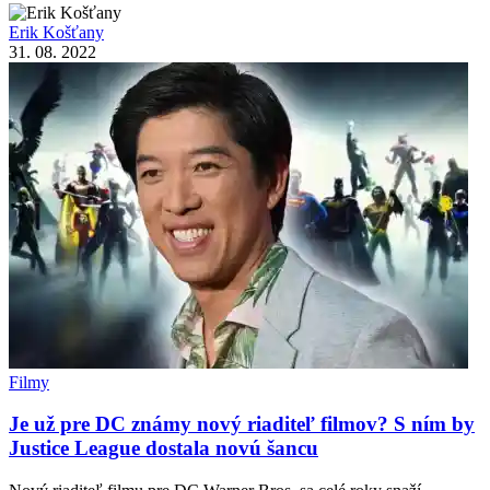
Erik Košťany
31. 08. 2022
Filmy
Je už pre DC známy nový riaditeľ filmov? S ním by
Justice League dostala novú šancu