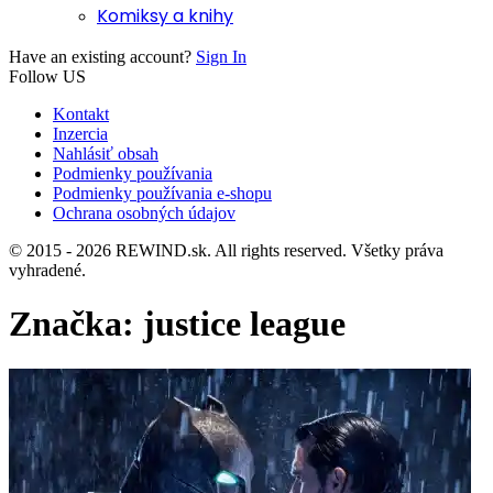
Komiksy a knihy
Have an existing account?
Sign In
Follow US
Kontakt
Inzercia
Nahlásiť obsah
Podmienky používania
Podmienky používania e-shopu
Ochrana osobných údajov
© 2015 - 2026 REWIND.sk. All rights reserved. Všetky práva
vyhradené.
Značka:
justice league