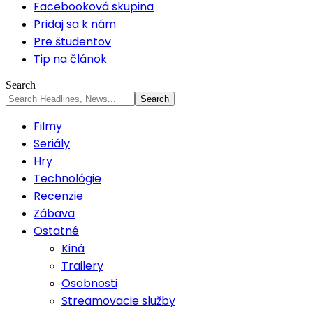
Facebooková skupina
Pridaj sa k nám
Pre študentov
Tip na článok
Search
Filmy
Seriály
Hry
Technológie
Recenzie
Zábava
Ostatné
Kiná
Trailery
Osobnosti
Streamovacie služby