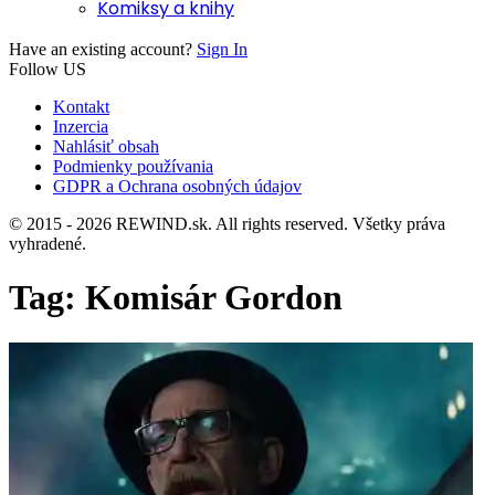
Komiksy a knihy
Have an existing account?
Sign In
Follow US
Kontakt
Inzercia
Nahlásiť obsah
Podmienky používania
GDPR a Ochrana osobných údajov
© 2015 - 2026 REWIND.sk. All rights reserved. Všetky práva
vyhradené.
Tag:
Komisár Gordon