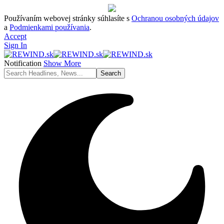
Používaním webovej stránky súhlasíte s
Ochranou osobných údajov
a
Podmienkami používania
.
Accept
Sign In
Notification
Show More