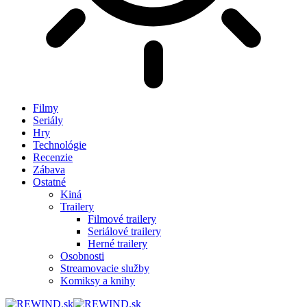
Filmy
Seriály
Hry
Technológie
Recenzie
Zábava
Ostatné
Kiná
Trailery
Filmové trailery
Seriálové trailery
Herné trailery
Osobnosti
Streamovacie služby
Komiksy a knihy