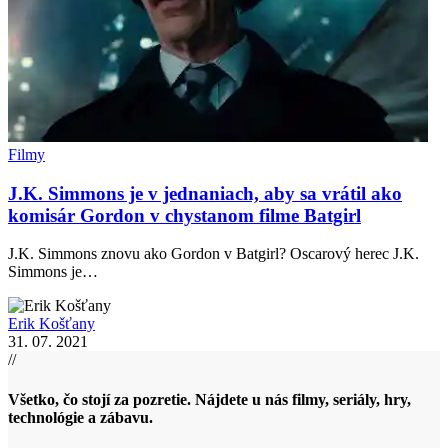
Filmy
J.K. Simmons je v jednaniach, aby sa vrátil ako
komisár Gordon v chystanom filme Batgirl
J.K. Simmons znovu ako Gordon v Batgirl? Oscarový herec J.K.
Simmons je…
Erik Košťany
31. 07. 2021
//
Všetko, čo stojí za pozretie. Nájdete u nás filmy, seriály, hry,
technológie a zábavu.