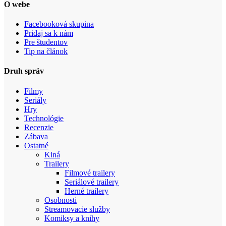
O webe
Facebooková skupina
Pridaj sa k nám
Pre študentov
Tip na článok
Druh správ
Filmy
Seriály
Hry
Technológie
Recenzie
Zábava
Ostatné
Kiná
Trailery
Filmové trailery
Seriálové trailery
Herné trailery
Osobnosti
Streamovacie služby
Komiksy a knihy