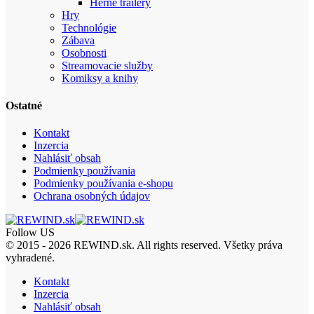
Herné trailery
Hry
Technológie
Zábava
Osobnosti
Streamovacie služby
Komiksy a knihy
Ostatné
Kontakt
Inzercia
Nahlásiť obsah
Podmienky používania
Podmienky používania e-shopu
Ochrana osobných údajov
Follow US
© 2015 - 2026 REWIND.sk. All rights reserved. Všetky práva
vyhradené.
Kontakt
Inzercia
Nahlásiť obsah