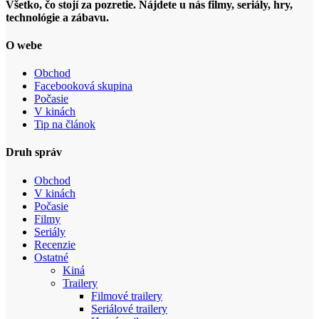
Všetko, čo stojí za pozretie. Nájdete u nás filmy, seriály, hry,
technológie a zábavu.
O webe
Obchod
Facebooková skupina
Počasie
V kinách
Tip na článok
Druh správ
Obchod
V kinách
Počasie
Filmy
Seriály
Recenzie
Ostatné
Kiná
Trailery
Filmové trailery
Seriálové trailery