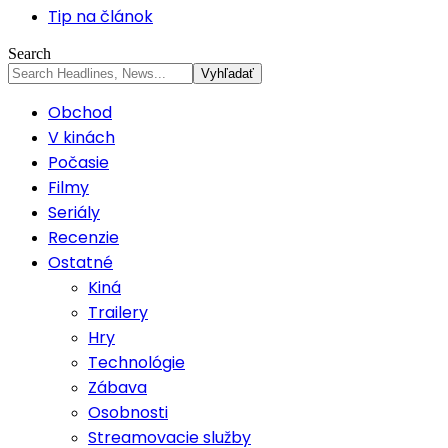
Tip na článok
Search
Obchod
V kinách
Počasie
Filmy
Seriály
Recenzie
Ostatné
Kiná
Trailery
Hry
Technológie
Zábava
Osobnosti
Streamovacie služby