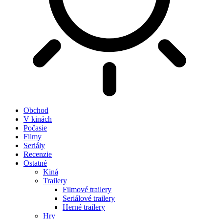
Obchod
V kinách
Počasie
Filmy
Seriály
Recenzie
Ostatné
Kiná
Trailery
Filmové trailery
Seriálové trailery
Herné trailery
Hry