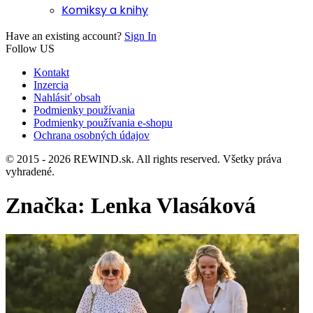
Komiksy a knihy
Have an existing account?
Sign In
Follow US
Kontakt
Inzercia
Nahlásiť obsah
Podmienky používania
Podmienky používania e-shopu
Ochrana osobných údajov
© 2015 - 2026 REWIND.sk. All rights reserved. Všetky práva
vyhradené.
Značka:
Lenka Vlasáková