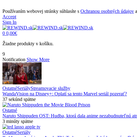
Používaním webovej stránky súhlasíte s
Ochranou osobných údajov
Accept
Sign In
0
0,00
€
Žiadne produkty v košíku.
9
Notification
Show More
Ostatné
Seriály
Streamovacie služby
WandaVision na Disney+: Oplatí sa tento Marvel seriál pozerať?
37 sekúnd spätne
Ostatné
Naruto Shippuden OST: Hudba, ktorá dala anime nezabudnuteľnú at
3 minúty spätne
Ostatné
Seriály