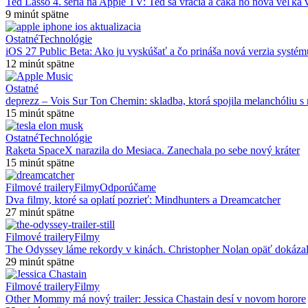
Ted Lasso 4. séria na Apple TV: Ted sa vracia a čaká ho nová veľká
9 minút spätne
Ostatné
Technológie
iOS 27 Public Beta: Ako ju vyskúšať a čo prináša nová verzia systém
12 minút spätne
Ostatné
deprezz – Vois Sur Ton Chemin: skladba, ktorá spojila melanchóliu
15 minút spätne
Ostatné
Technológie
Raketa SpaceX narazila do Mesiaca. Zanechala po sebe nový kráter
15 minút spätne
Filmové trailery
Filmy
Odporúčame
Dva filmy, ktoré sa oplatí pozrieť: Mindhunters a Dreamcatcher
27 minút spätne
Filmové trailery
Filmy
The Odyssey láme rekordy v kinách. Christopher Nolan opäť dokáza
29 minút spätne
Filmové trailery
Filmy
Other Mommy má nový trailer: Jessica Chastain desí v novom horore