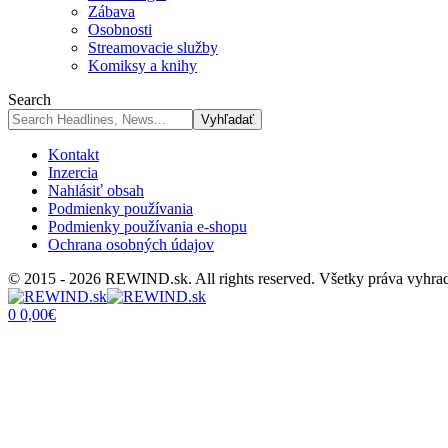
Zábava
Osobnosti
Streamovacie služby
Komiksy a knihy
Search
Kontakt
Inzercia
Nahlásiť obsah
Podmienky používania
Podmienky používania e-shopu
Ochrana osobných údajov
© 2015 - 2026 REWIND.sk. All rights reserved. Všetky práva vyhra
0
0,00
€