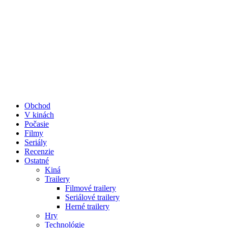
Obchod
V kinách
Počasie
Filmy
Seriály
Recenzie
Ostatné
Kiná
Trailery
Filmové trailery
Seriálové trailery
Herné trailery
Hry
Technológie