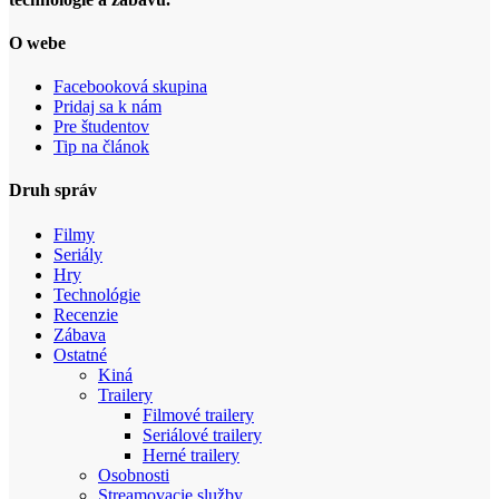
O webe
Facebooková skupina
Pridaj sa k nám
Pre študentov
Tip na článok
Druh správ
Filmy
Seriály
Hry
Technológie
Recenzie
Zábava
Ostatné
Kiná
Trailery
Filmové trailery
Seriálové trailery
Herné trailery
Osobnosti
Streamovacie služby