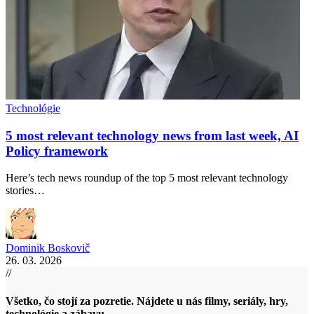
Technológie
5 most relevant technology news from last week, AI
Policy framework
Here’s tech news roundup of the top 5 most relevant technology
stories…
Dominik Boskovič
26. 03. 2026
//
Všetko, čo stojí za pozretie. Nájdete u nás filmy, seriály, hry,
technológie a zábavu.