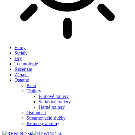
Filmy
Seriály
Hry
Technológie
Recenzie
Zábava
Ostatné
Kiná
Trailery
Filmové trailery
Seriálové trailery
Herné trailery
Osobnosti
Streamovacie služby
Komiksy a knihy