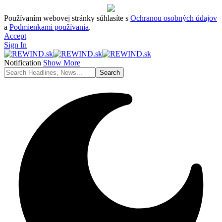
Používaním webovej stránky súhlasíte s
Ochranou osobných údajov
a
Podmienkami používania
.
Accept
Sign In
Notification
Show More