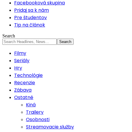
Facebooková skupina
Pridaj sa k nám
Pre študentov
Tip na článok
Search
Filmy
Seriály
Hry
Technológie
Recenzie
Zábava
Ostatné
Kiná
Trailery
Osobnosti
Streamovacie služby