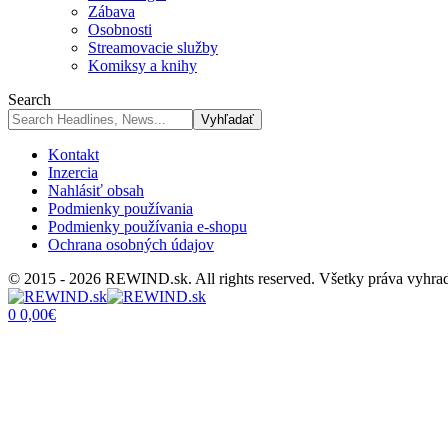
Zábava
Osobnosti
Streamovacie služby
Komiksy a knihy
Search
Kontakt
Inzercia
Nahlásiť obsah
Podmienky používania
Podmienky používania e-shopu
Ochrana osobných údajov
© 2015 - 2026 REWIND.sk. All rights reserved. Všetky práva vyhra
0
0,00
€