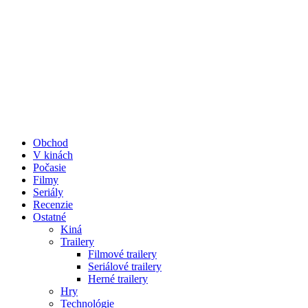
Obchod
V kinách
Počasie
Filmy
Seriály
Recenzie
Ostatné
Kiná
Trailery
Filmové trailery
Seriálové trailery
Herné trailery
Hry
Technológie