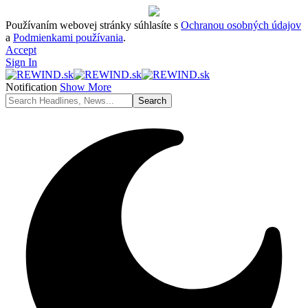
Používaním webovej stránky súhlasíte s
Ochranou osobných údajov
a
Podmienkami používania
.
Accept
Sign In
Notification
Show More