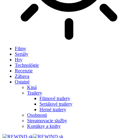
Filmy
Seriály
Hry
Technológie
Recenzie
Zábava
Ostatné
Kiná
Trailery
Filmové trailery
Seriálové trailery
Herné trailery
Osobnosti
Streamovacie služby
Komiksy a knihy