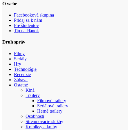
O webe
Facebooková skupina
Pridaj sa k nám
Pre študentov
Tip na článok
Druh správ
Filmy
Seriály
Hry
Technológie
Recenzie
Zábava
Ostatné
Kiná
Trailery
Filmové trailery
Seriálové trailery
Herné trailery
Osobnosti
Streamovacie služby
Komiksy a knihy