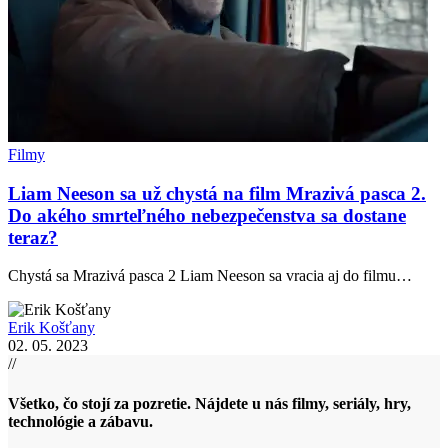
Filmy
Liam Neeson sa už chystá na film Mrazivá pasca 2.
Do akého smrteľného nebezpečenstva sa dostane
teraz?
Chystá sa Mrazivá pasca 2 Liam Neeson sa vracia aj do filmu…
Erik Košťany
02. 05. 2023
//
Všetko, čo stojí za pozretie. Nájdete u nás filmy, seriály, hry,
technológie a zábavu.