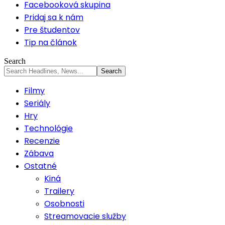
Facebooková skupina
Pridaj sa k nám
Pre študentov
Tip na článok
Search
Filmy
Seriály
Hry
Technológie
Recenzie
Zábava
Ostatné
Kiná
Trailery
Osobnosti
Streamovacie služby