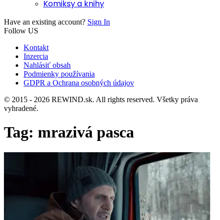
Komiksy a knihy
Have an existing account?
Sign In
Follow US
Kontakt
Inzercia
Nahlásiť obsah
Podmienky používania
GDPR a Ochrana osobných údajov
© 2015 - 2026 REWIND.sk. All rights reserved. Všetky práva
vyhradené.
Tag:
mrazivá pasca