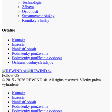
Technológie
Zábava
Osobnosti
Streamovacie služby
Komiksy a knihy
Ostatné
Kontakt
Inzercia
Nahlásiť obsah
Podmienky používania
Podmienky používania e-shopu
Ochrana osobných údajov
Follow US
© 2015 - 2026 REWIND.sk. All rights reserved. Všetky práva
vyhradené.
Kontakt
Inzercia
Nahlásiť obsah
Podmienky používania
Podmienky používania e-shopu