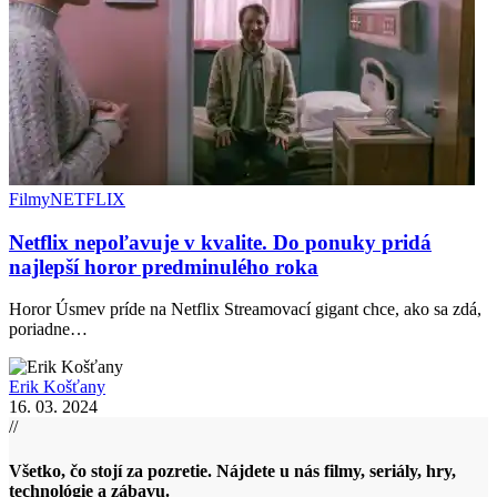
Filmy
NETFLIX
Netflix nepoľavuje v kvalite. Do ponuky pridá
najlepší horor predminulého roka
Horor Úsmev príde na Netflix Streamovací gigant chce, ako sa zdá,
poriadne…
Erik Košťany
16. 03. 2024
//
Všetko, čo stojí za pozretie. Nájdete u nás filmy, seriály, hry,
technológie a zábavu.