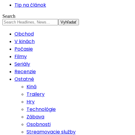
Tip na článok
Search
Obchod
V kinách
Počasie
Filmy
Seriály
Recenzie
Ostatné
Kiná
Trailery
Hry
Technológie
Zábava
Osobnosti
Streamovacie služby