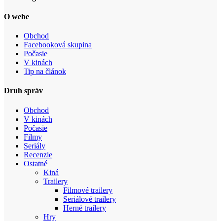
O webe
Obchod
Facebooková skupina
Počasie
V kinách
Tip na článok
Druh správ
Obchod
V kinách
Počasie
Filmy
Seriály
Recenzie
Ostatné
Kiná
Trailery
Filmové trailery
Seriálové trailery
Herné trailery
Hry