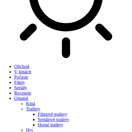
Obchod
V kinách
Počasie
Filmy
Seriály
Recenzie
Ostatné
Kiná
Trailery
Filmové trailery
Seriálové trailery
Herné trailery
Hry