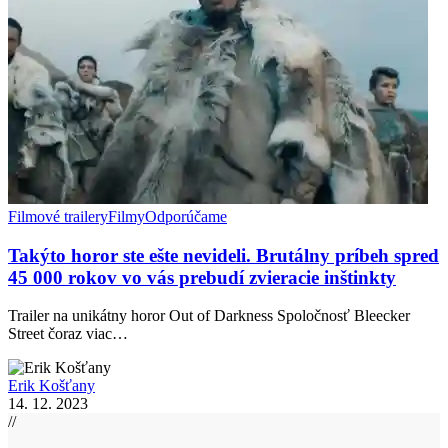
Filmové trailery
Filmy
Odporúčame
Takýto horor ste ešte nevideli. Brutálny príbeh spred
45 000 rokov vo vás prebudí zvieracie inštinkty
Trailer na unikátny horor Out of Darkness Spoločnosť Bleecker
Street čoraz viac…
Erik Košťany
14. 12. 2023
//