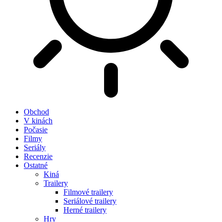
Obchod
V kinách
Počasie
Filmy
Seriály
Recenzie
Ostatné
Kiná
Trailery
Filmové trailery
Seriálové trailery
Herné trailery
Hry