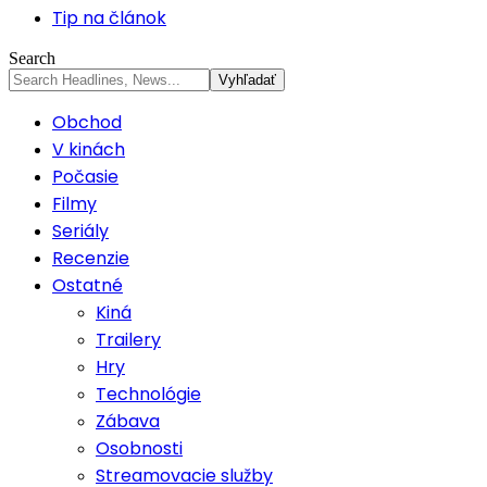
Tip na článok
Search
Obchod
V kinách
Počasie
Filmy
Seriály
Recenzie
Ostatné
Kiná
Trailery
Hry
Technológie
Zábava
Osobnosti
Streamovacie služby