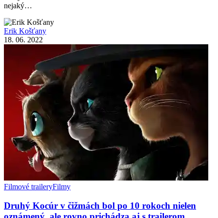
nejaký…
Erik Košťany
18. 06. 2022
Filmové trailery
Filmy
Druhý Kocúr v čižmách bol po 10 rokoch nielen
oznámený, ale rovno prichádza aj s trailerom