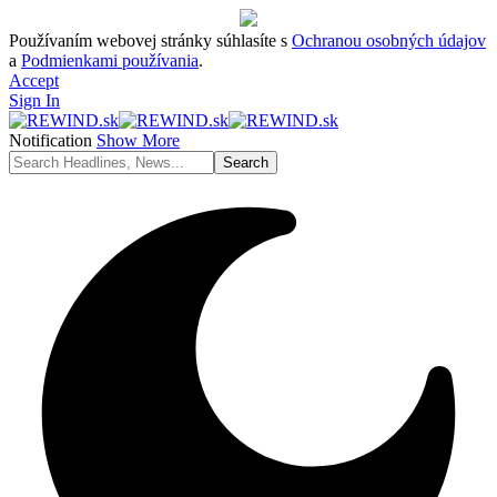
Používaním webovej stránky súhlasíte s
Ochranou osobných údajov
a
Podmienkami používania
.
Accept
Sign In
Notification
Show More