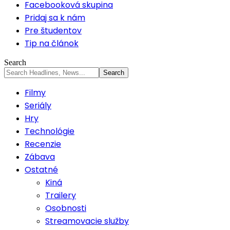
Facebooková skupina
Pridaj sa k nám
Pre študentov
Tip na článok
Search
Filmy
Seriály
Hry
Technológie
Recenzie
Zábava
Ostatné
Kiná
Trailery
Osobnosti
Streamovacie služby