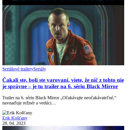
Seriálové trailery
Seriály
Čakali ste, boli ste varovaní, viete, že nič z tohto nie
je správne – je tu trailer na 6. sériu Black Mirror
Trailer na 6. sériu Black Mirror „Očakávajte neočakávateľné,“
navnaďuje režisér a vedúci…
Erik Košťany
28. 04. 2023