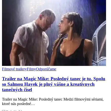
Filmové trailery
Filmy
Odporúčame
Trailer na Magic Mike: Posledný tanec je tu. Spolu
so Salmou Hayek je plný vášne a kreatívnych
tanečných čísel
Trailer na Magic Mike: Posledný tanec Medzi filmovými sériami,
ktoré nás posledné…