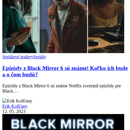
Seriálové trailery
Seriály
Epizódy z Black Mirror 6 sú známe! Koľko ich bude
a o čom budú?
Epizódy z Black Mirror 6 sú známe Netflix zverejnil epizódy pre
Black…
Erik Košťany
12. 05. 2023