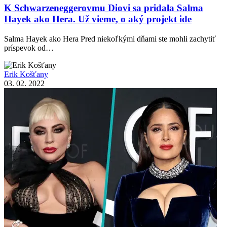
K Schwarzeneggerovmu Diovi sa pridala Salma
Hayek ako Hera. Už vieme, o aký projekt ide
Salma Hayek ako Hera Pred niekoľkými dňami ste mohli zachytiť
príspevok od…
Erik Košťany
03. 02. 2022