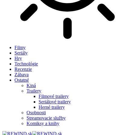
Filmy
Seriály
Hry
Technológie
Recenzie
Zábava
Ostatné
Kiná
Trailery
Filmové trailery
Seriálové trailery
Herné trailery
Osobnosti
Streamovacie služby
Komiksy a knihy