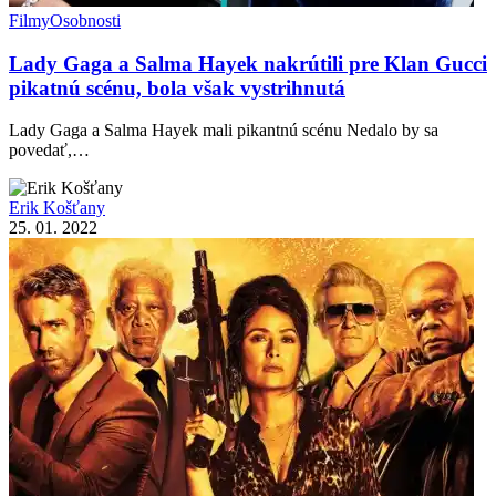
Filmy
Osobnosti
Lady Gaga a Salma Hayek nakrútili pre Klan Gucci
pikatnú scénu, bola však vystrihnutá
Lady Gaga a Salma Hayek mali pikantnú scénu Nedalo by sa
povedať,…
Erik Košťany
25. 01. 2022