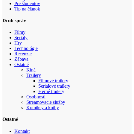
Pre študentov
Tip na článok
Druh správ
Filmy
Seriály
Hry
Technológie
Recenzie
Zábava
Ostatné
Kiná
Trailery
Filmové trailery
Seriálové trailery
Herné trailery
Osobnosti
Streamovacie služby
Komiksy a knihy
Ostatné
Kontakt