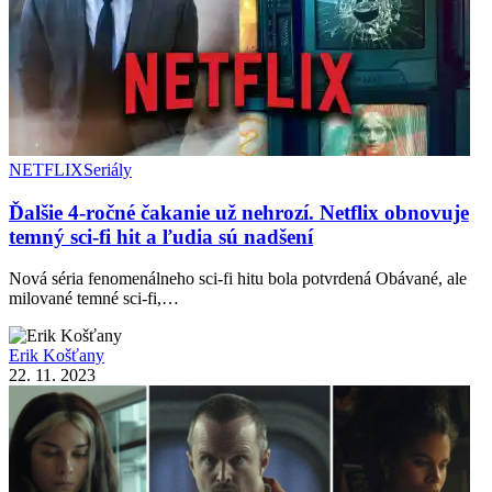
NETFLIX
Seriály
Ďalšie 4-ročné čakanie už nehrozí. Netflix obnovuje
temný sci-fi hit a ľudia sú nadšení
Nová séria fenomenálneho sci-fi hitu bola potvrdená Obávané, ale
milované temné sci-fi,…
Erik Košťany
22. 11. 2023