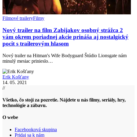
Filmové trailery
Filmy
Nový trailer na film Zabijakov osobný strážca 2
vám okrem poriadnej akcie prináša aj nostalgický
pocit s trailerovým hlasom
Nový trailer na Hitman's Wife Bodyguard Štúdio Lionsgate nám
minulý mesiac prinieslo…
Erik Košťany
14. 05. 2021
//
Všetko, čo stojí za pozretie. Nájdete u nás filmy, seriály, hry,
technológie a zábavu.
O webe
Facebooková skupina
Pridaj sa k nám