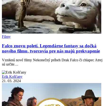
Filmy
Falco znovu poletí. Legendárne fantasy sa dočká
nového filmu, tvorcovia pre nás majú prekvapenie
Vzniknú nové filmy Nekonečný príbeh Drak Falco či chlapec Atrej
sú určite…
Erik Košťany
21. 03. 2024