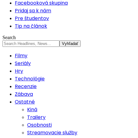
Facebooková skupina
Pridaj sa k nám
Pre študentov
Tip na článok
Search
Filmy
Seriály
Hry
Technológie
Recenzie
Zábava
Ostatné
Kiná
Trailery
Osobnosti
Streamovacie služby