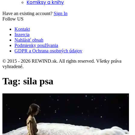
Komiksy a knihy
Have an existing account?
Sign In
Follow US
Kontakt
Inzercia
Nahlásiť obsah
Podmienky používania
GDPR a Ochrana osobných údajov
© 2015 - 2026 REWIND.sk. All rights reserved. Všetky práva
vyhradené.
Tag:
sila psa