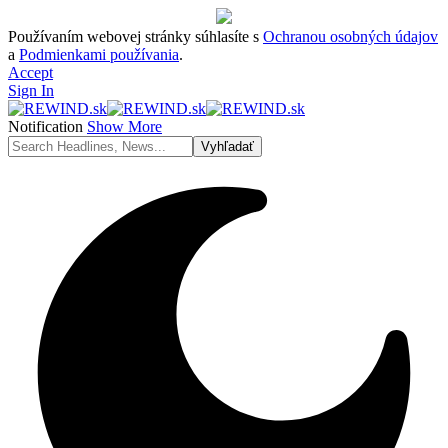
Používaním webovej stránky súhlasíte s
Ochranou osobných údajov
a
Podmienkami používania
.
Accept
Sign In
Notification
Show More