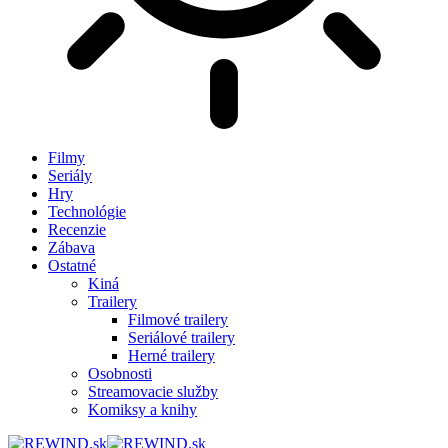
Filmy
Seriály
Hry
Technológie
Recenzie
Zábava
Ostatné
Kiná
Trailery
Filmové trailery
Seriálové trailery
Herné trailery
Osobnosti
Streamovacie služby
Komiksy a knihy