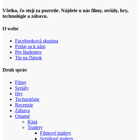
Všetko, čo stojí za pozretie. Nájdete u nás filmy, seriály, hry,
technológie a zábavu.
O webe
Facebooková skupina
Pridaj sa k nám
Pre študentov
Tip na článok
Druh správ
Filmy
Seriály
Hry
Technológie
Recenzie
Zábava
Ostatné
Kiná
Trailery
Filmové trailery
Seriálové trailery