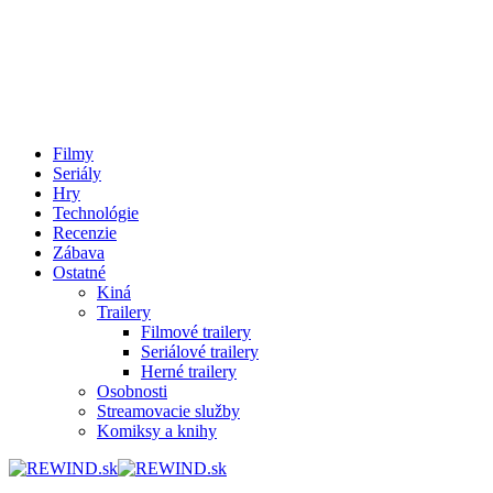
Filmy
Seriály
Hry
Technológie
Recenzie
Zábava
Ostatné
Kiná
Trailery
Filmové trailery
Seriálové trailery
Herné trailery
Osobnosti
Streamovacie služby
Komiksy a knihy