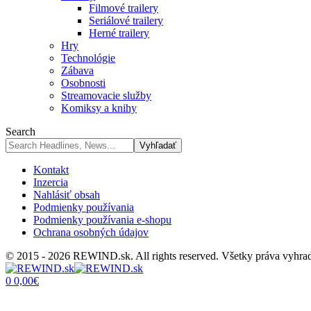
Filmové trailery
Seriálové trailery
Herné trailery
Hry
Technológie
Zábava
Osobnosti
Streamovacie služby
Komiksy a knihy
Search
Kontakt
Inzercia
Nahlásiť obsah
Podmienky používania
Podmienky používania e-shopu
Ochrana osobných údajov
© 2015 - 2026 REWIND.sk. All rights reserved. Všetky práva vyhra
0
0,00
€