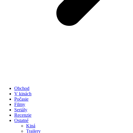
Obchod
V kinách
Počasie
Filmy
Seriály
Recenzie
Ostatné
Kiná
Trailery