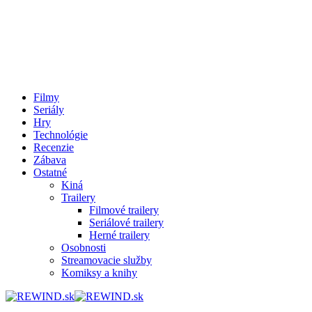
Filmy
Seriály
Hry
Technológie
Recenzie
Zábava
Ostatné
Kiná
Trailery
Filmové trailery
Seriálové trailery
Herné trailery
Osobnosti
Streamovacie služby
Komiksy a knihy