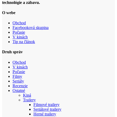
technológie a zábavu.
O webe
Obchod
Facebooková skupina
Počasie
V kinách
Tip na článok
Druh správ
Obchod
V kinách
Počasie
Filmy
Seriály
Recenzie
Ostatné
Kiná
Trailery
Filmové trailery
Seriálové trailery
Herné trailery