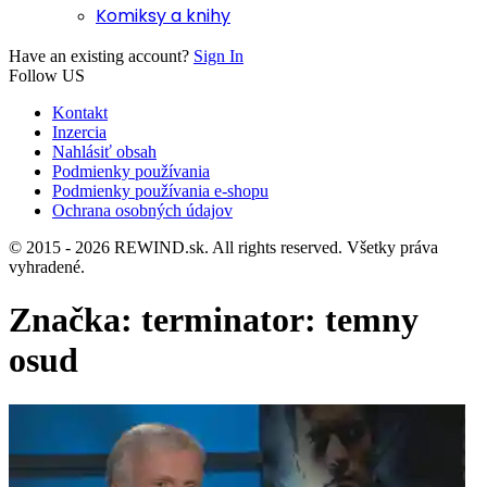
Komiksy a knihy
Have an existing account?
Sign In
Follow US
Kontakt
Inzercia
Nahlásiť obsah
Podmienky používania
Podmienky používania e-shopu
Ochrana osobných údajov
© 2015 - 2026 REWIND.sk. All rights reserved. Všetky práva
vyhradené.
Značka:
terminator: temny
osud