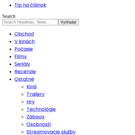
Tip na článok
Search
Obchod
V kinách
Počasie
Filmy
Seriály
Recenzie
Ostatné
Kiná
Trailery
Hry
Technológie
Zábava
Osobnosti
Streamovacie služby