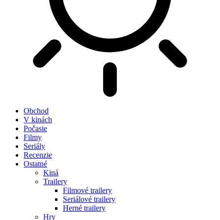
Obchod
V kinách
Počasie
Filmy
Seriály
Recenzie
Ostatné
Kiná
Trailery
Filmové trailery
Seriálové trailery
Herné trailery
Hry