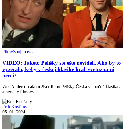
Filmy
Zaujímavosti
VIDEO: Takéto Pelíšky ste ešte nevideli. Ako by to
vyzeralo, keby v českej klasike hrali svetoznámi
herci?
Wes Anderson ako režisér filmu Pelíšky Česká vianočná klasika a
americký filmový…
Erik Košťany
05. 01. 2024