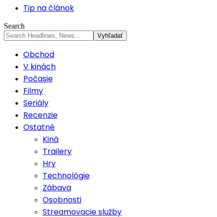
Tip na článok
Search
Obchod
V kinách
Počasie
Filmy
Seriály
Recenzie
Ostatné
Kiná
Trailery
Hry
Technológie
Zábava
Osobnosti
Streamovacie služby