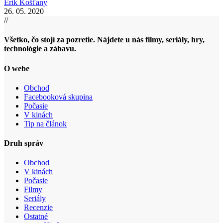
Erik Košťany
26. 05. 2020
//
Všetko, čo stojí za pozretie. Nájdete u nás filmy, seriály, hry,
technológie a zábavu.
O webe
Obchod
Facebooková skupina
Počasie
V kinách
Tip na článok
Druh správ
Obchod
V kinách
Počasie
Filmy
Seriály
Recenzie
Ostatné