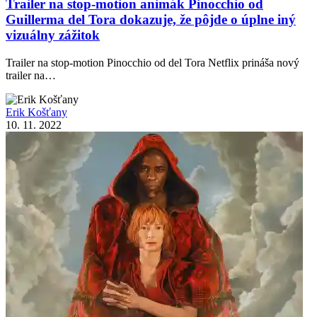
Trailer na stop-motion animák Pinocchio od
Guillerma del Tora dokazuje, že pôjde o úplne iný
vizuálny zážitok
Trailer na stop-motion Pinocchio od del Tora Netflix prináša nový
trailer na…
Erik Košťany
10. 11. 2022