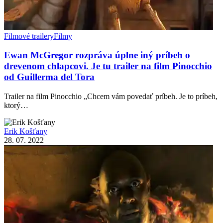
Filmové trailery
Filmy
Ewan McGregor rozpráva úplne iný príbeh o
drevenom chlapcovi. Je tu trailer na film Pinocchio
od Guillerma del Tora
Trailer na film Pinocchio „Chcem vám povedať príbeh. Je to príbeh,
ktorý…
Erik Košťany
28. 07. 2022