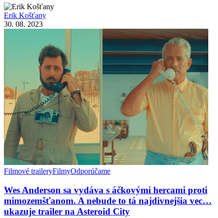
Erik Košťany
30. 08. 2023
Filmové trailery
Filmy
Odporúčame
Wes Anderson sa vydáva s áčkovými hercami proti
mimozemšťanom. A nebude to tá najdivnejšia vec…
ukazuje trailer na Asteroid City