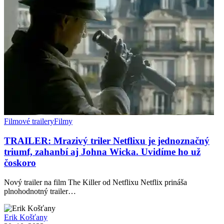
Filmové trailery
Filmy
TRAILER: Mrazivý triler Netflixu je jednoznačný
triumf, zahanbí aj Johna Wicka. Uvidíme ho už
čoskoro
Nový trailer na film The Killer od Netflixu Netflix prináša
plnohodnotný trailer…
Erik Košťany