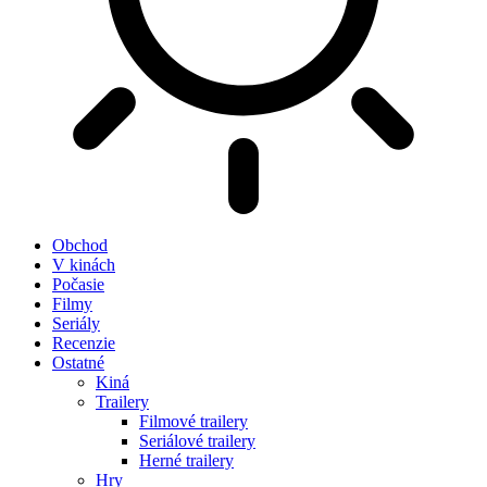
Obchod
V kinách
Počasie
Filmy
Seriály
Recenzie
Ostatné
Kiná
Trailery
Filmové trailery
Seriálové trailery
Herné trailery
Hry