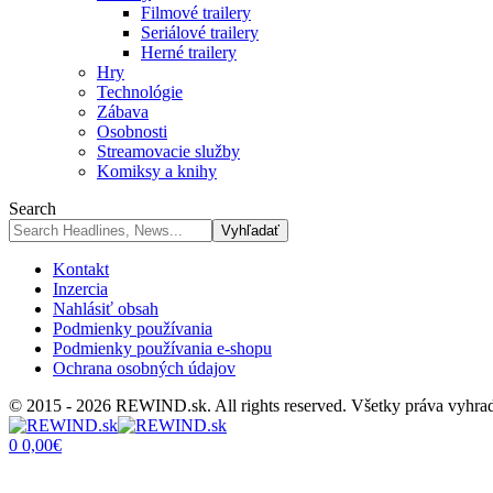
Filmové trailery
Seriálové trailery
Herné trailery
Hry
Technológie
Zábava
Osobnosti
Streamovacie služby
Komiksy a knihy
Search
Kontakt
Inzercia
Nahlásiť obsah
Podmienky používania
Podmienky používania e-shopu
Ochrana osobných údajov
© 2015 - 2026 REWIND.sk. All rights reserved. Všetky práva vyhra
0
0,00
€