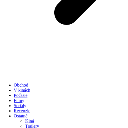
Obchod
V kinách
Počasie
Filmy
Seriály
Recenzie
Ostatné
Kiná
Trailery