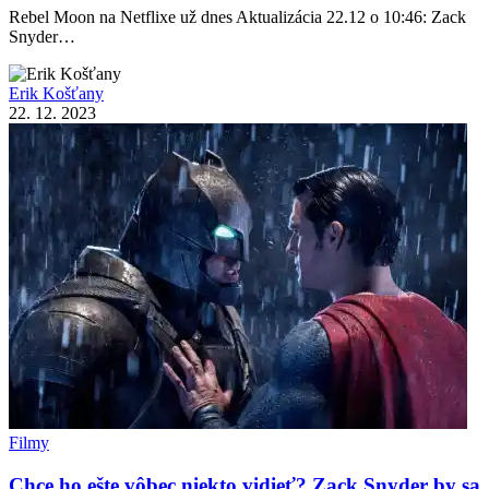
Rebel Moon na Netflixe už dnes Aktualizácia 22.12 o 10:46: Zack
Snyder…
Erik Košťany
22. 12. 2023
Filmy
Chce ho ešte vôbec niekto vidieť? Zack Snyder by sa