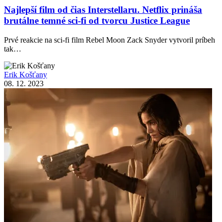
Najlepší film od čias Interstellaru. Netflix prináša
brutálne temné sci-fi od tvorcu Justice League
Prvé reakcie na sci-fi film Rebel Moon Zack Snyder vytvoril príbeh
tak…
Erik Košťany
08. 12. 2023