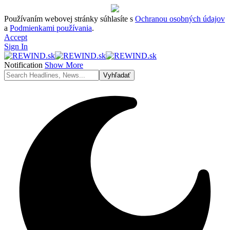
Používaním webovej stránky súhlasíte s
Ochranou osobných údajov
a
Podmienkami používania
.
Accept
Sign In
Notification
Show More