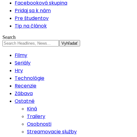
Facebooková skupina
Pridaj sa k nám
Pre študentov
Tip na článok
Search
Filmy
Seriály
Hry
Technológie
Recenzie
Zábava
Ostatné
Kiná
Trailery
Osobnosti
Streamovacie služby