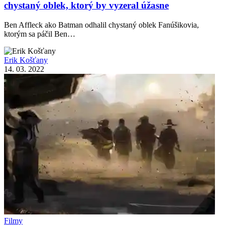
chystaný oblek, ktorý by vyzeral úžasne
Ben Affleck ako Batman odhalil chystaný oblek Fanúšikovia,
ktorým sa páčil Ben…
Erik Košťany
14. 03. 2022
Filmy