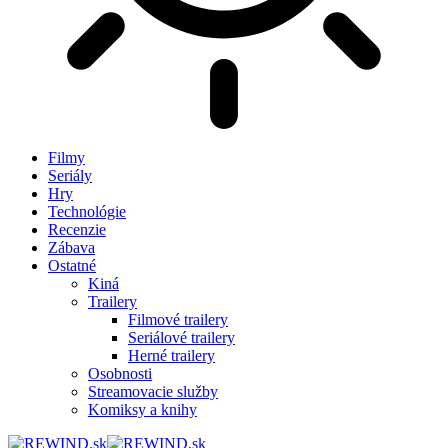
Filmy
Seriály
Hry
Technológie
Recenzie
Zábava
Ostatné
Kiná
Trailery
Filmové trailery
Seriálové trailery
Herné trailery
Osobnosti
Streamovacie služby
Komiksy a knihy