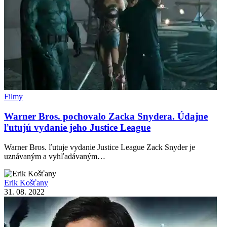
Filmy
Warner Bros. pochovalo Zacka Snydera. Údajne
ľutujú vydanie jeho Justice League
Warner Bros. ľutuje vydanie Justice League Zack Snyder je
uznávaným a vyhľadávaným…
Erik Košťany
31. 08. 2022