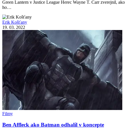
Green Lantern v Justice League Herec Wayne T. Carr zverejnil, ako
ho…
Erik Košťany
19. 03. 2022
Filmy
Ben Affleck ako Batman odhalil v koncepte