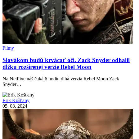
Filmy
Slovákom budú krvácať oči. Zack Snyder odhalil
dĺžku rozšírenej verzie Rebel Moon
Na Netflixe náš čaká 6 hodín dlhá verzia Rebel Moon Zack
Snyder…
Erik Košťany
05. 03. 2024