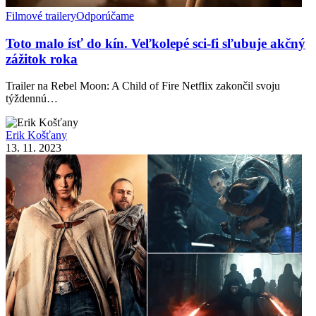
Filmové trailery
Odporúčame
Toto malo ísť do kín. Veľkolepé sci-fi sľubuje akčný
zážitok roka
Trailer na Rebel Moon: A Child of Fire Netflix zakončil svoju
týždennú…
Erik Košťany
13. 11. 2023