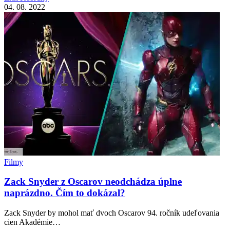
04. 08. 2022
Filmy
Zack Snyder z Oscarov neodchádza úplne
naprázdno. Čím to dokázal?
Zack Snyder by mohol mať dvoch Oscarov 94. ročník udeľovania
cien Akadémie…