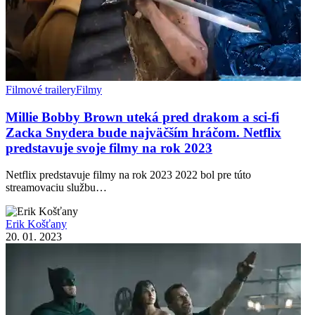
Filmové trailery
Filmy
Millie Bobby Brown uteká pred drakom a sci-fi
Zacka Snydera bude najväčším hráčom. Netflix
predstavuje svoje filmy na rok 2023
Netflix predstavuje filmy na rok 2023 2022 bol pre túto
streamovaciu službu…
Erik Košťany
20. 01. 2023