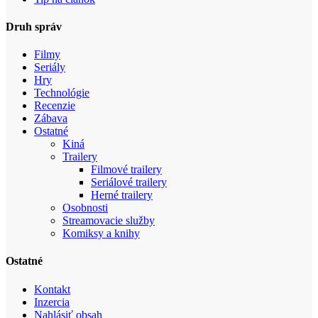
Druh správ
Filmy
Seriály
Hry
Technológie
Recenzie
Zábava
Ostatné
Kiná
Trailery
Filmové trailery
Seriálové trailery
Herné trailery
Osobnosti
Streamovacie služby
Komiksy a knihy
Ostatné
Kontakt
Inzercia
Nahlásiť obsah