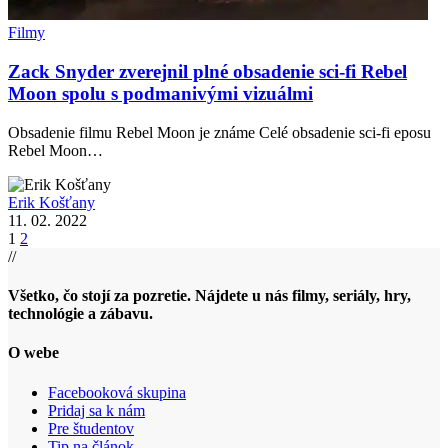
Filmy
Zack Snyder zverejnil plné obsadenie sci-fi Rebel
Moon spolu s podmanivými vizuálmi
Obsadenie filmu Rebel Moon je známe Celé obsadenie sci-fi eposu
Rebel Moon…
Erik Košťany
11. 02. 2022
1
2
//
Všetko, čo stojí za pozretie. Nájdete u nás filmy, seriály, hry,
technológie a zábavu.
O webe
Facebooková skupina
Pridaj sa k nám
Pre študentov
Tip na článok