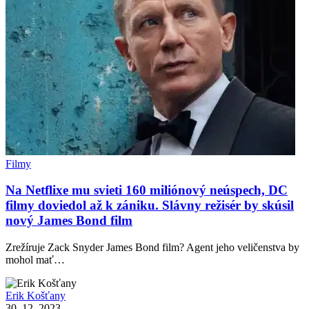
Filmy
Na Netflixe mu svieti 160 miliónový neúspech, DC
filmy doviedol až k zániku. Slávny režisér by skúsil
nový James Bond film
Zrežíruje Zack Snyder James Bond film? Agent jeho veličenstva by
mohol mať…
Erik Košťany
30. 12. 2023