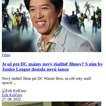
Filmy
Je už pre DC známy nový riaditeľ filmov? S ním by
Justice League dostala novú šancu
Nový riaditeľ filmu pre DC Warner Bros. sa celé roky snaží
spraviť…
Erik Košťany
27. 08. 2022