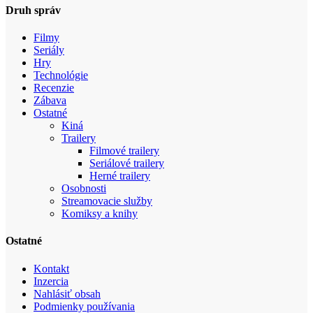
Druh správ
Filmy
Seriály
Hry
Technológie
Recenzie
Zábava
Ostatné
Kiná
Trailery
Filmové trailery
Seriálové trailery
Herné trailery
Osobnosti
Streamovacie služby
Komiksy a knihy
Ostatné
Kontakt
Inzercia
Nahlásiť obsah
Podmienky používania