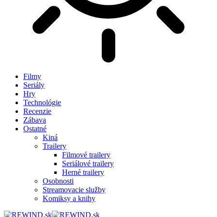
Filmy
Seriály
Hry
Technológie
Recenzie
Zábava
Ostatné
Kiná
Trailery
Filmové trailery
Seriálové trailery
Herné trailery
Osobnosti
Streamovacie služby
Komiksy a knihy