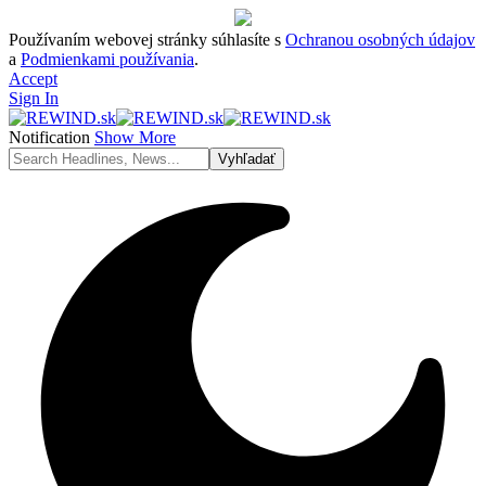
Používaním webovej stránky súhlasíte s
Ochranou osobných údajov
a
Podmienkami používania
.
Accept
Sign In
Notification
Show More