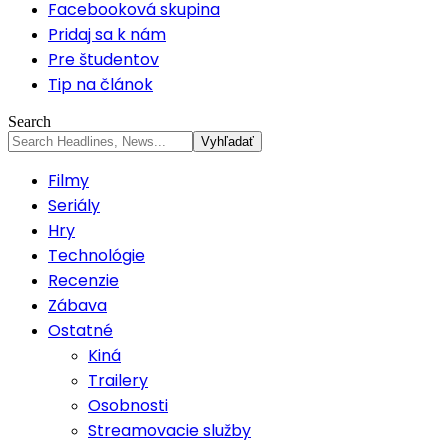
Facebooková skupina
Pridaj sa k nám
Pre študentov
Tip na článok
Search
Filmy
Seriály
Hry
Technológie
Recenzie
Zábava
Ostatné
Kiná
Trailery
Osobnosti
Streamovacie služby