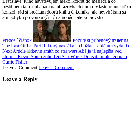
Bratislave. Kino navštevujem niekoľkokrát do mesiaca a čo
nestihnem tam, doháňam na obrazovkách doma. Vlastním niekoľko
konzol, rád si prečítam dobrú knihu či komiks, ale nevyhýbam sa
ani pohybu po vonku (či už na nohách alebo bicykli)
Predošlí článok
Pozrite si príbehový trailer na
The Last Of Us Part II, ktorý nás láka na blížiaci sa dátum vydania
Next Article
Aká je tá najlepšia vec,
ktorú si Kevin Smith zobral zo Star Wars? Dôležitú úlohu zohrala
Carrie Fisher
Leave a Comment
Leave a Comment
Leave a Reply