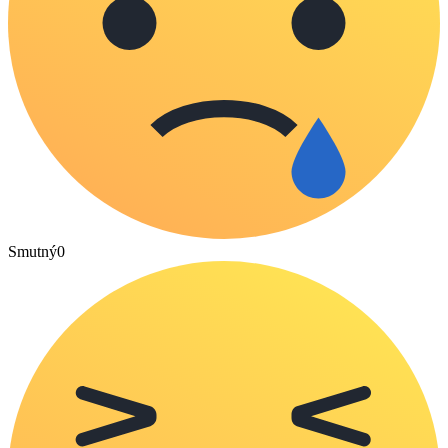
Smutný
0