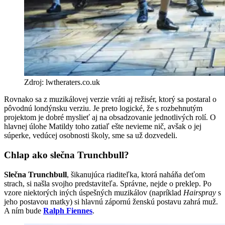
Zdroj: lwtheraters.co.uk
Rovnako sa z muzikálovej verzie vráti aj režisér, ktorý sa postaral o
pôvodnú londýnsku verziu. Je preto logické, že s rozbehnutým
projektom je dobré myslieť aj na obsadzovanie jednotlivých rolí. O
hlavnej úlohe Matildy toho zatiaľ ešte nevieme nič, avšak o jej
súperke, vedúcej osobnosti školy, sme sa už dozvedeli.
Chlap ako slečna Trunchbull?
Slečna Trunchbull
, šikanujúca riaditeľka, ktorá naháňa deťom
strach, si našla svojho predstaviteľa. Správne, nejde o preklep. Po
vzore niektorých iných úspešných muzikálov (napríklad
Hairspray
s
jeho postavou matky) si hlavnú zápornú ženskú postavu zahrá muž.
A ním bude
Ralph Fiennes
.