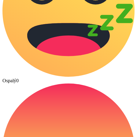
Ospalý
0