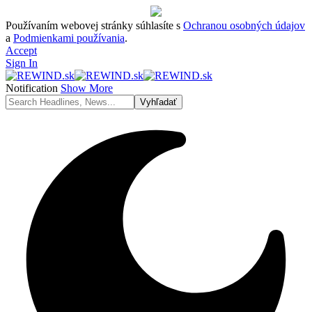
Používaním webovej stránky súhlasíte s
Ochranou osobných údajov
a
Podmienkami používania
.
Accept
Sign In
Notification
Show More