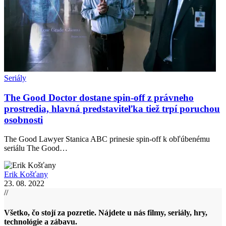
Seriály
The Good Doctor dostane spin-off z právneho
prostredia, hlavná predstaviteľka tiež trpí poruchou
osobnosti
The Good Lawyer Stanica ABC prinesie spin-off k obľúbenému
seriálu The Good…
Erik Košťany
23. 08. 2022
//
Všetko, čo stojí za pozretie. Nájdete u nás filmy, seriály, hry,
technológie a zábavu.