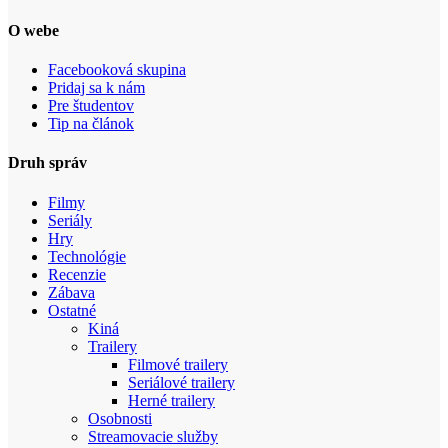
O webe
Facebooková skupina
Pridaj sa k nám
Pre študentov
Tip na článok
Druh správ
Filmy
Seriály
Hry
Technológie
Recenzie
Zábava
Ostatné
Kiná
Trailery
Filmové trailery
Seriálové trailery
Herné trailery
Osobnosti
Streamovacie služby