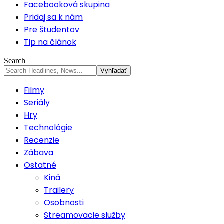
Facebooková skupina
Pridaj sa k nám
Pre študentov
Tip na článok
Search
Filmy
Seriály
Hry
Technológie
Recenzie
Zábava
Ostatné
Kiná
Trailery
Osobnosti
Streamovacie služby