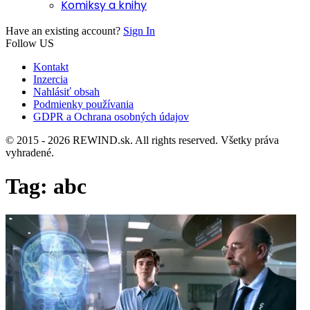
Komiksy a knihy
Have an existing account?
Sign In
Follow US
Kontakt
Inzercia
Nahlásiť obsah
Podmienky používania
GDPR a Ochrana osobných údajov
© 2015 - 2026 REWIND.sk. All rights reserved. Všetky práva
vyhradené.
Tag:
abc