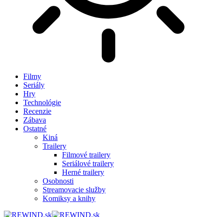
Filmy
Seriály
Hry
Technológie
Recenzie
Zábava
Ostatné
Kiná
Trailery
Filmové trailery
Seriálové trailery
Herné trailery
Osobnosti
Streamovacie služby
Komiksy a knihy