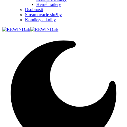
Herné trailery
Osobnosti
Streamovacie služby
Komiksy a knihy