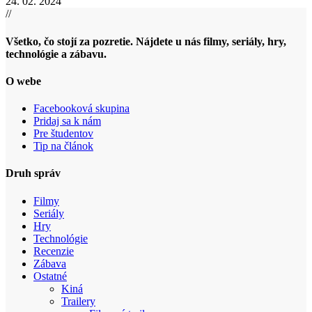
24. 02. 2024
//
Všetko, čo stojí za pozretie. Nájdete u nás filmy, seriály, hry,
technológie a zábavu.
O webe
Facebooková skupina
Pridaj sa k nám
Pre študentov
Tip na článok
Druh správ
Filmy
Seriály
Hry
Technológie
Recenzie
Zábava
Ostatné
Kiná
Trailery