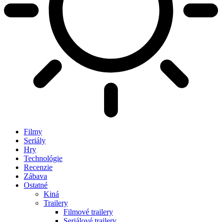
Filmy
Seriály
Hry
Technológie
Recenzie
Zábava
Ostatné
Kiná
Trailery
Filmové trailery
Seriálové trailery