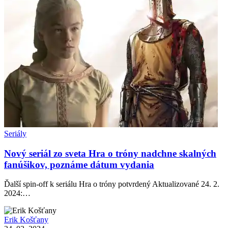
Seriály
Nový seriál zo sveta Hra o tróny nadchne skalných
fanúšikov, poznáme dátum vydania
Ďalší spin-off k seriálu Hra o tróny potvrdený Aktualizované 24. 2.
2024:…
Erik Košťany