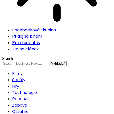
Facebooková skupina
Pridaj sa k nám
Pre študentov
Tip na článok
Search
Filmy
Seriály
Hry
Technológie
Recenzie
Zábava
Ostatné