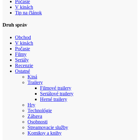
Počasie
V kinách
Tip na článok
Druh správ
Obchod
V kinách
Počasie
Filmy
Seriály
Recenzie
Ostatné
Kiná
Trailery
Filmové trailery
Seriálové trailery
Herné trailery
Hry
Technológie
Zábava
Osobnosti
Streamovacie služby
Komiksy a knihy