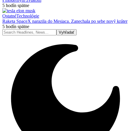
s moderným zvukom
5 hodín spätne
Ostatné
Technológie
Raketa SpaceX narazila do Mesiaca. Zanechala po sebe nový kráter
5 hodín spätne