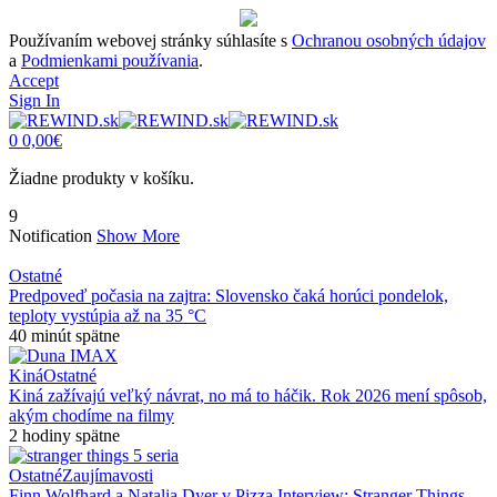
Používaním webovej stránky súhlasíte s
Ochranou osobných údajov
a
Podmienkami používania
.
Accept
Sign In
0
0,00
€
Žiadne produkty v košíku.
9
Notification
Show More
Ostatné
Predpoveď počasia na zajtra: Slovensko čaká horúci pondelok,
teploty vystúpia až na 35 °C
40 minút spätne
Kiná
Ostatné
Kiná zažívajú veľký návrat, no má to háčik. Rok 2026 mení spôsob,
akým chodíme na filmy
2 hodiny spätne
Ostatné
Zaujímavosti
Finn Wolfhard a Natalia Dyer v Pizza Interview: Stranger Things