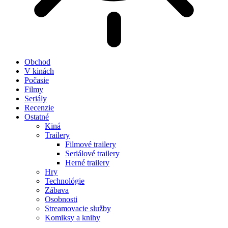
Obchod
V kinách
Počasie
Filmy
Seriály
Recenzie
Ostatné
Kiná
Trailery
Filmové trailery
Seriálové trailery
Herné trailery
Hry
Technológie
Zábava
Osobnosti
Streamovacie služby
Komiksy a knihy