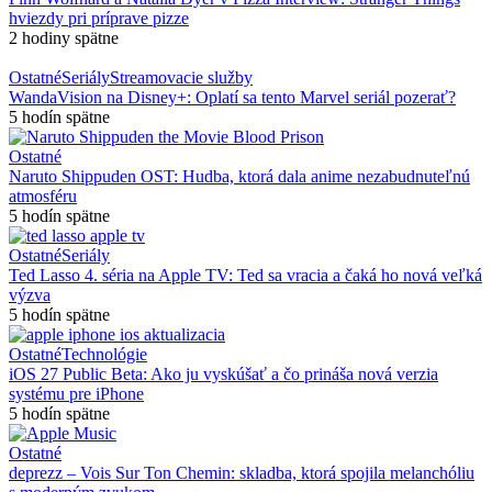
hviezdy pri príprave pizze
2 hodiny spätne
Ostatné
Seriály
Streamovacie služby
WandaVision na Disney+: Oplatí sa tento Marvel seriál pozerať?
5 hodín spätne
Ostatné
Naruto Shippuden OST: Hudba, ktorá dala anime nezabudnuteľnú
atmosféru
5 hodín spätne
Ostatné
Seriály
Ted Lasso 4. séria na Apple TV: Ted sa vracia a čaká ho nová veľká
výzva
5 hodín spätne
Ostatné
Technológie
iOS 27 Public Beta: Ako ju vyskúšať a čo prináša nová verzia
systému pre iPhone
5 hodín spätne
Ostatné
deprezz – Vois Sur Ton Chemin: skladba, ktorá spojila melanchóliu