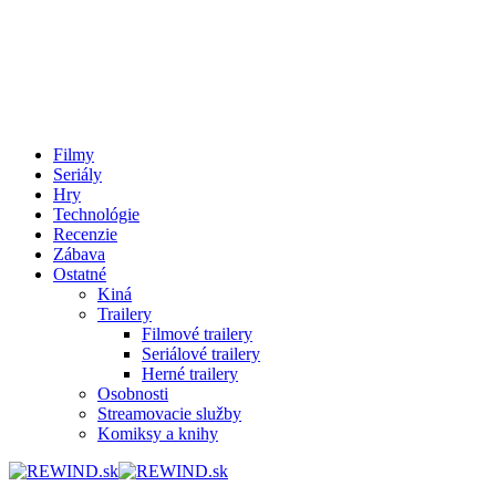
Filmy
Seriály
Hry
Technológie
Recenzie
Zábava
Ostatné
Kiná
Trailery
Filmové trailery
Seriálové trailery
Herné trailery
Osobnosti
Streamovacie služby
Komiksy a knihy