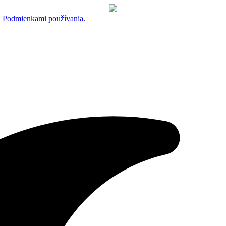
a
Podmienkami používania
.