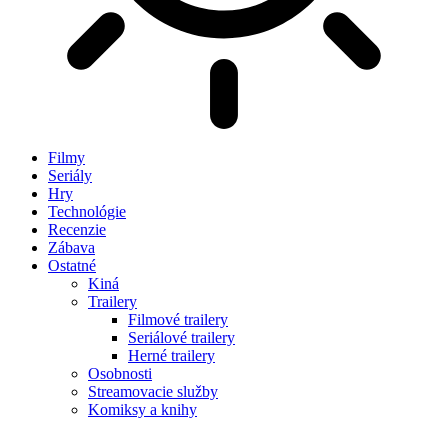
Filmy
Seriály
Hry
Technológie
Recenzie
Zábava
Ostatné
Kiná
Trailery
Filmové trailery
Seriálové trailery
Herné trailery
Osobnosti
Streamovacie služby
Komiksy a knihy