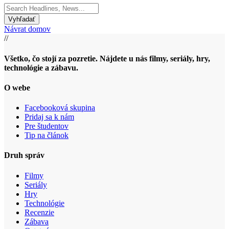
Search
for:
Návrat domov
//
Všetko, čo stojí za pozretie. Nájdete u nás filmy, seriály, hry,
technológie a zábavu.
O webe
Facebooková skupina
Pridaj sa k nám
Pre študentov
Tip na článok
Druh správ
Filmy
Seriály
Hry
Technológie
Recenzie
Zábava