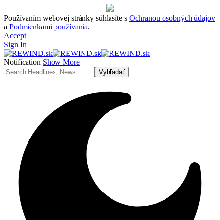
Používaním webovej stránky súhlasíte s
Ochranou osobných údajov
a
Podmienkami používania
.
Accept
Sign In
Notification
Show More