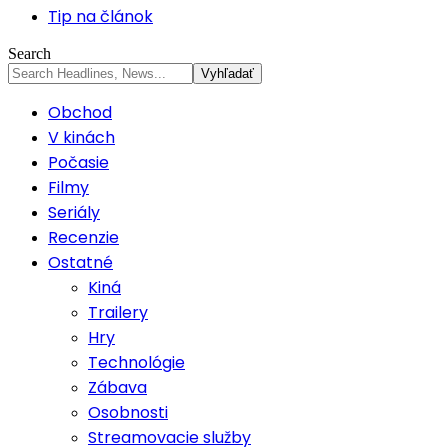
Tip na článok
Search
Obchod
V kinách
Počasie
Filmy
Seriály
Recenzie
Ostatné
Kiná
Trailery
Hry
Technológie
Zábava
Osobnosti
Streamovacie služby