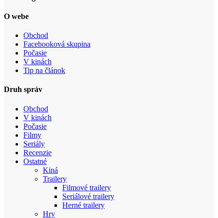
O webe
Obchod
Facebooková skupina
Počasie
V kinách
Tip na článok
Druh správ
Obchod
V kinách
Počasie
Filmy
Seriály
Recenzie
Ostatné
Kiná
Trailery
Filmové trailery
Seriálové trailery
Herné trailery
Hry