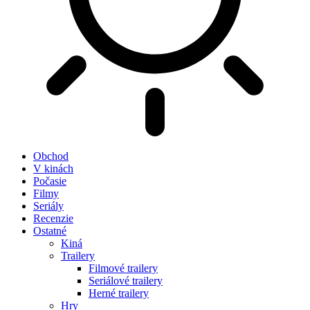
Obchod
V kinách
Počasie
Filmy
Seriály
Recenzie
Ostatné
Kiná
Trailery
Filmové trailery
Seriálové trailery
Herné trailery
Hry