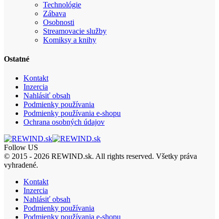
Technológie
Zábava
Osobnosti
Streamovacie služby
Komiksy a knihy
Ostatné
Kontakt
Inzercia
Nahlásiť obsah
Podmienky používania
Podmienky používania e-shopu
Ochrana osobných údajov
Follow US
© 2015 - 2026 REWIND.sk. All rights reserved. Všetky práva
vyhradené.
Kontakt
Inzercia
Nahlásiť obsah
Podmienky používania
Podmienky používania e-shopu