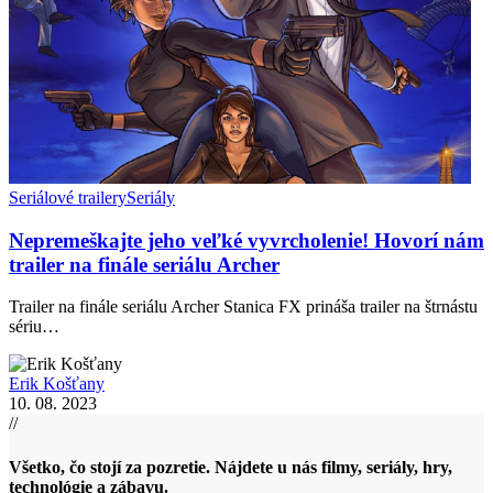
Seriálové trailery
Seriály
Nepremeškajte jeho veľké vyvrcholenie! Hovorí nám
trailer na finále seriálu Archer
Trailer na finále seriálu Archer Stanica FX prináša trailer na štrnástu
sériu…
Erik Košťany
10. 08. 2023
//
Všetko, čo stojí za pozretie. Nájdete u nás filmy, seriály, hry,
technológie a zábavu.