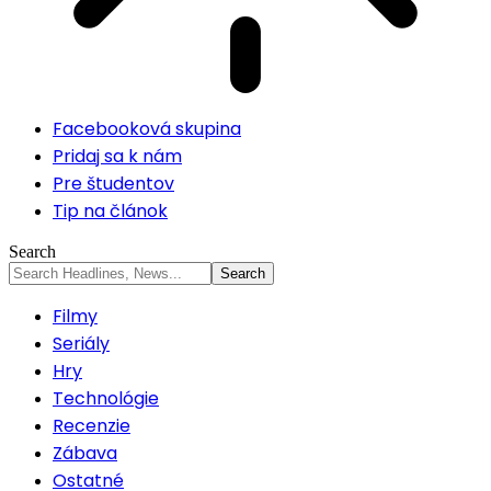
Facebooková skupina
Pridaj sa k nám
Pre študentov
Tip na článok
Search
Filmy
Seriály
Hry
Technológie
Recenzie
Zábava
Ostatné