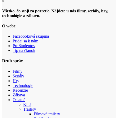
//
Všetko, čo stojí za pozretie. Nájdete u nás filmy, seriály, hry,
technológie a zábavu.
O webe
Facebooková skupina
Pridaj sa k nám
Pre študentov
Tip na článok
Druh správ
Filmy
Seriály
Hry
Technológie
Recenzie
Zábava
Ostatné
Kiná
Trailery
Filmové trailery