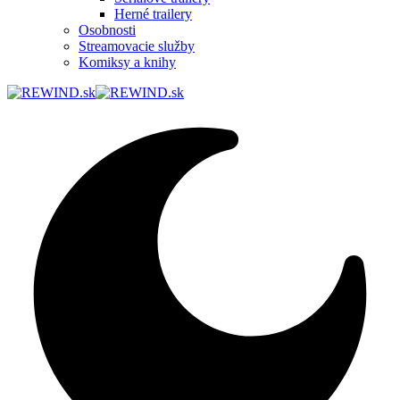
Herné trailery
Osobnosti
Streamovacie služby
Komiksy a knihy