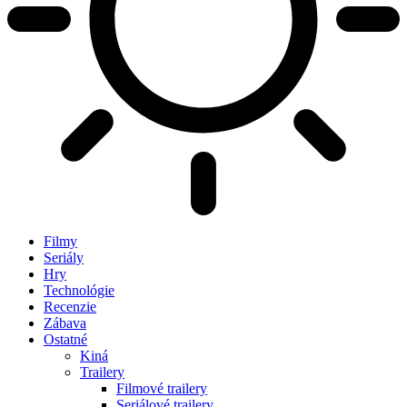
Filmy
Seriály
Hry
Technológie
Recenzie
Zábava
Ostatné
Kiná
Trailery
Filmové trailery
Seriálové trailery