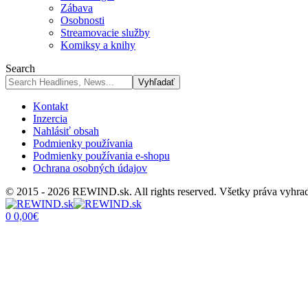
Zábava
Osobnosti
Streamovacie služby
Komiksy a knihy
Search
Kontakt
Inzercia
Nahlásiť obsah
Podmienky používania
Podmienky používania e-shopu
Ochrana osobných údajov
© 2015 - 2026 REWIND.sk. All rights reserved. Všetky práva vyhra
0
0,00
€