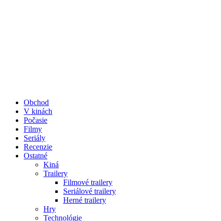
Obchod
V kinách
Počasie
Filmy
Seriály
Recenzie
Ostatné
Kiná
Trailery
Filmové trailery
Seriálové trailery
Herné trailery
Hry
Technológie