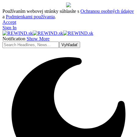
Používaním webovej stránky súhlasíte s
Ochranou osobných údajov
a
Podmienkami používania
.
Accept
Sign In
Notification
Show More