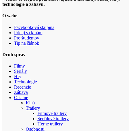
technológie a zábavu.
O webe
Facebooková skupina
Pridaj sa k nám
Pre študentov
Tip na článok
Druh správ
Filmy
Seriály
Hry
Technológie
Recenzie
Zábava
Ostatné
Kiná
Trailery
Filmové trailery
Seriálové trailery
Herné trailery
Osobnosti