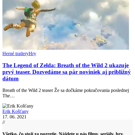
Herné trailery
Hry
The Legend of Zelda: Breath of the Wild 2 ukazuje
prvý teaser. Dozvedáme sa pár noviniek aj približný
dátum
Breath of the Wild 2 teaser Že sa dočkáme pokračovania poslednej
The…
Erik Košťany
17. 06. 2021
//
Všetko, čo stojí za pozretie. Nájdete u nás filmy, seriály, hry,