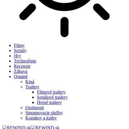
Filmy
Seriály
Hry
Technológie
Recenzie
Zábava
Ostatné
Kiná
Trailery
Filmové trailery
Seriálové trailery
Herné trailery
Osobnosti
Streamovacie služby
Komiksy a knihy