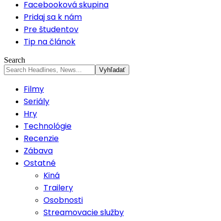
Facebooková skupina
Pridaj sa k nám
Pre študentov
Tip na článok
Search
Filmy
Seriály
Hry
Technológie
Recenzie
Zábava
Ostatné
Kiná
Trailery
Osobnosti
Streamovacie služby