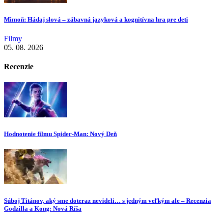
Mimoň: Hádaj slová – zábavná jazyková a kognitívna hra pre deti
Filmy
05. 08. 2026
Recenzie
Hodnotenie filmu Spider-Man: Nový Deň
Súboj Titánov, aký sme doteraz nevideli… s jedným veľkým ale – Recenzia
Godzilla a Kong: Nová Ríša