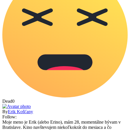
Dead
0
By
Erik Košťany
Follow:
Moje meno je Erik (alebo Erino), mám 28, momentálne bývam v
Bratislave. Kino navštevujem niekoľkokrát do mesiaca a čo