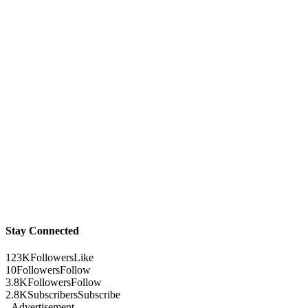
Stay Connected
123K
Followers
Like
10
Followers
Follow
3.8K
Followers
Follow
2.8K
Subscribers
Subscribe
- Advertisement -