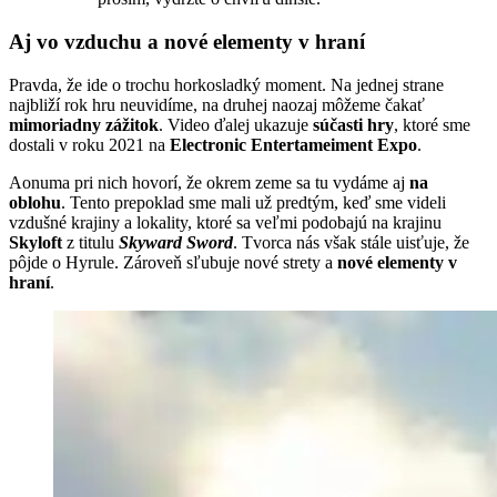
Aj vo vzduchu a nové elementy v hraní
Pravda, že ide o trochu horkosladký moment. Na jednej strane
najbliží rok hru neuvidíme, na druhej naozaj môžeme čakať
mimoriadny zážitok
. Video ďalej ukazuje
súčasti hry
, ktoré sme
dostali v roku 2021 na
Electronic Entertameiment Expo
.
Aonuma pri nich hovorí, že okrem zeme sa tu vydáme aj
na
oblohu
. Tento prepoklad sme mali už predtým, keď sme videli
vzdušné krajiny a lokality, ktoré sa veľmi podobajú na krajinu
Skyloft
z titulu
Skyward Sword
. Tvorca nás však stále uisťuje, že
pôjde o Hyrule. Zároveň sľubuje nové strety a
nové elementy v
hraní
.