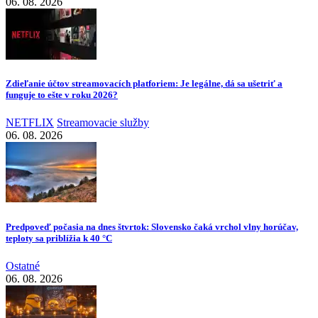
06. 08. 2026
Zdieľanie účtov streamovacích platforiem: Je legálne, dá sa ušetriť a
funguje to ešte v roku 2026?
NETFLIX
Streamovacie služby
06. 08. 2026
Predpoveď počasia na dnes štvrtok: Slovensko čaká vrchol vlny horúčav,
teploty sa priblížia k 40 °C
Ostatné
06. 08. 2026