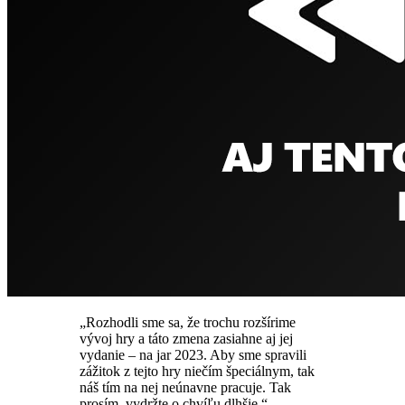
„Rozhodli sme sa, že trochu rozšírime
vývoj hry a táto zmena zasiahne aj jej
vydanie – na jar 2023. Aby sme spravili
zážitok z tejto hry niečím špeciálnym, tak
náš tím na nej neúnavne pracuje. Tak
prosím, vydržte o chvíľu dlhšie.“