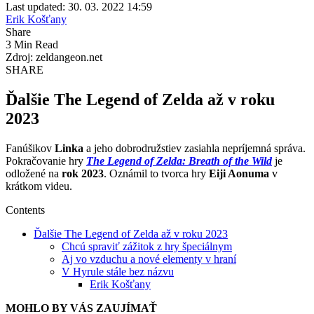
Last updated: 30. 03. 2022 14:59
Erik Košťany
Share
3 Min Read
Zdroj: zeldangeon.net
SHARE
Ďalšie The Legend of Zelda až v roku
2023
Fanúšikov
Linka
a jeho dobrodružstiev zasiahla nepríjemná správa.
Pokračovanie hry
The Legend of Zelda: Breath of the Wild
je
odložené na
rok 2023
. Oznámil to tvorca hry
Eiji Aonuma
v
krátkom videu.
Contents
Ďalšie The Legend of Zelda až v roku 2023
Chcú spraviť zážitok z hry špeciálnym
Aj vo vzduchu a nové elementy v hraní
V Hyrule stále bez názvu
Erik Košťany
MOHLO BY VÁS ZAUJÍMAŤ