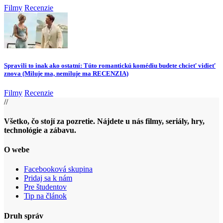
Filmy
Recenzie
Spravili to inak ako ostatní: Túto romantickú komédiu budete chcieť vidieť
znova (Miluje ma, nemiluje ma RECENZIA)
Filmy
Recenzie
//
Všetko, čo stojí za pozretie. Nájdete u nás filmy, seriály, hry,
technológie a zábavu.
O webe
Facebooková skupina
Pridaj sa k nám
Pre študentov
Tip na článok
Druh správ