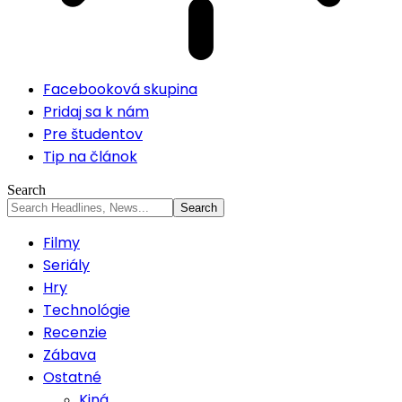
Facebooková skupina
Pridaj sa k nám
Pre študentov
Tip na článok
Search
Filmy
Seriály
Hry
Technológie
Recenzie
Zábava
Ostatné
Kiná