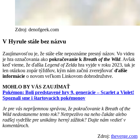
Zdroj: denofgeek.com
V Hyrule stále bez názvu
Zaujímavosťou je, že stále ešte nepoznáme presný názov. Vo videu
je hra označovania ako
pokračovanie k
Breath of the Wild
. Avšak
keď vieme, že ďalšia
Legend of Zelda
hra vyjde v roku 2023, tak je
len otázkou zopár týždňov, kým nám začnú zverejňovať
ďalšie
informácie
o novom veľkom Linkovom dobrodružstve.
MOHLO BY VÁS ZAUJÍMAŤ
Pokémon: Boli predstavené hry 9. generácie – Scarlet a Violet!
Spoznali sme i štartovacích pokémonov
Je pre vás nepríjemnou správou, že pokračovanie k Breath of the
Wild nedostaneme tento rok? Netrpezlivo na neho čakáte alebo
radšej vydržíte pre unikátny herný zážitok? Dajte nám vedieť v
komentároch.
Zdroj:
theverge.com