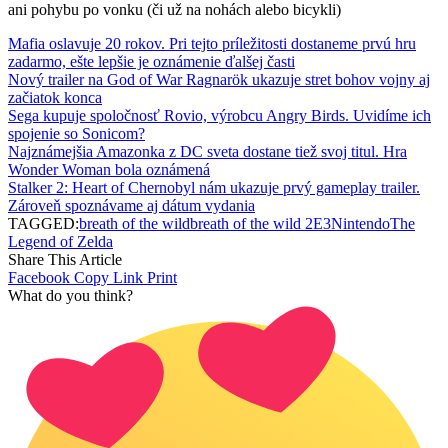
ani pohybu po vonku (či už na nohách alebo bicykli)
Mafia oslavuje 20 rokov. Pri tejto príležitosti dostaneme prvú hru
zadarmo, ešte lepšie je oznámenie ďalšej časti
Nový trailer na God of War Ragnarök ukazuje stret bohov vojny aj
začiatok konca
Sega kupuje spoločnosť Rovio, výrobcu Angry Birds. Uvidíme ich
spojenie so Sonicom?
Najznámejšia Amazonka z DC sveta dostane tiež svoj titul. Hra
Wonder Woman bola oznámená
Stalker 2: Heart of Chernobyl nám ukazuje prvý gameplay trailer.
Zároveň spoznávame aj dátum vydania
TAGGED:
breath of the wild
breath of the wild 2
E3
Nintendo
The
Legend of Zelda
Share This Article
Facebook
Copy Link
Print
What do you think?