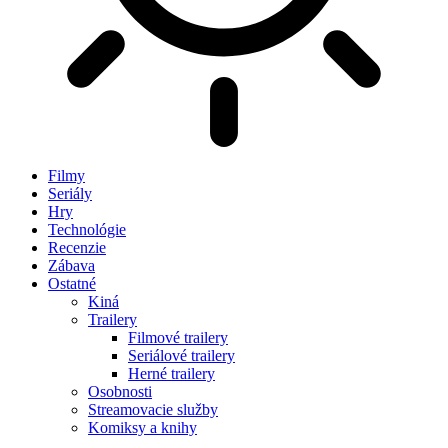
Filmy
Seriály
Hry
Technológie
Recenzie
Zábava
Ostatné
Kiná
Trailery
Filmové trailery
Seriálové trailery
Herné trailery
Osobnosti
Streamovacie služby
Komiksy a knihy