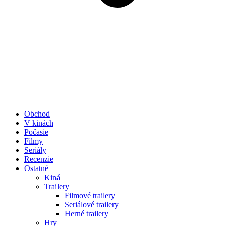
Obchod
V kinách
Počasie
Filmy
Seriály
Recenzie
Ostatné
Kiná
Trailery
Filmové trailery
Seriálové trailery
Herné trailery
Hry