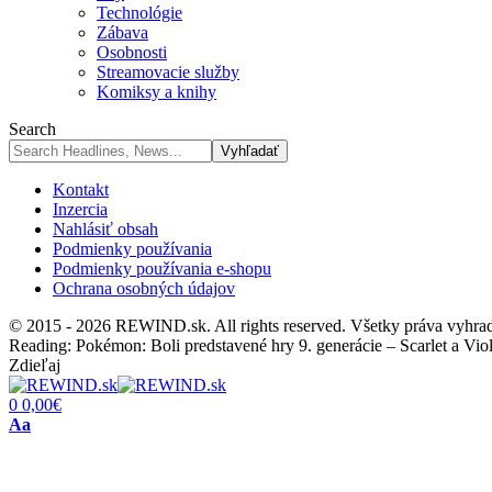
Technológie
Zábava
Osobnosti
Streamovacie služby
Komiksy a knihy
Search
Kontakt
Inzercia
Nahlásiť obsah
Podmienky používania
Podmienky používania e-shopu
Ochrana osobných údajov
© 2015 - 2026 REWIND.sk. All rights reserved. Všetky práva vyhra
Reading:
Pokémon: Boli predstavené hry 9. generácie – Scarlet a Vio
Zdieľaj
0
0,00
€
Font
Aa
Resizer