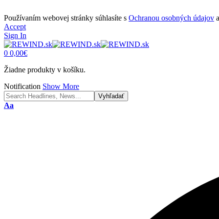
Používaním webovej stránky súhlasíte s
Ochranou osobných údajov
Accept
Sign In
0
0,00
€
Žiadne produkty v košíku.
Notification
Show More
Font
Aa
Resizer