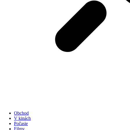
Obchod
V kinách
Počasie
Filmy