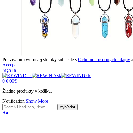
Používaním webovej stránky súhlasíte s
Ochranou osobných údajov
Accept
Sign In
0
0,00
€
Žiadne produkty v košíku.
Notification
Show More
Font
Aa
Resizer