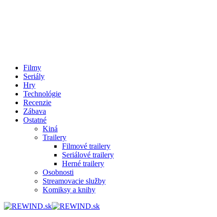
Filmy
Seriály
Hry
Technológie
Recenzie
Zábava
Ostatné
Kiná
Trailery
Filmové trailery
Seriálové trailery
Herné trailery
Osobnosti
Streamovacie služby
Komiksy a knihy