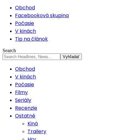
Obchod
Facebooková skupina
Počasie
V kinách
Tip na článok
Search
Obchod
V kinách
Počasie
Filmy
Seriály
Recenzie
Ostatné
Kiná
Trailery
Hry