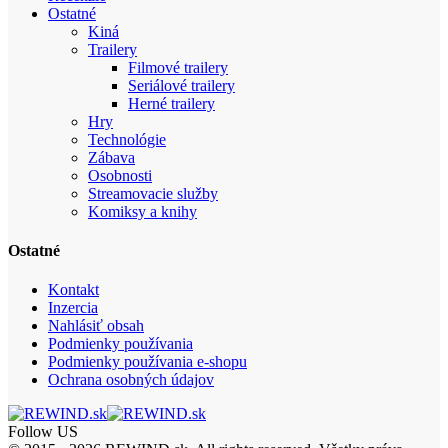
Ostatné
Kiná
Trailery
Filmové trailery
Seriálové trailery
Herné trailery
Hry
Technológie
Zábava
Osobnosti
Streamovacie služby
Komiksy a knihy
Ostatné
Kontakt
Inzercia
Nahlásiť obsah
Podmienky používania
Podmienky používania e-shopu
Ochrana osobných údajov
Follow US