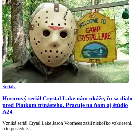
Seriály
Hororový seriál Crystal Lake nám ukáže, čo sa dialo
pred Piatkom trinásteho. Pracuje na ňom aj štúdio
A24
Vzniká seriál Crytal Lake Jason Voorhees zažil niekoľko vzkriesení,
o to posledné…