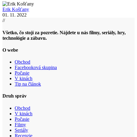
Erik Košťany
01. 11. 2022
//
Všetko, čo stojí za pozretie. Nájdete u nás filmy, seriály, hry,
technológie a zábavu.
O webe
Obchod
Facebooková skupina
Počasie
V kinách
Tip na článok
Druh správ
Obchod
V kinách
Počasie
Filmy
Seriály
Recenzie