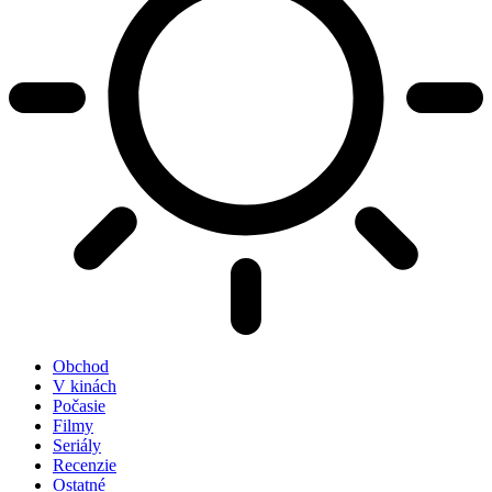
Obchod
V kinách
Počasie
Filmy
Seriály
Recenzie
Ostatné