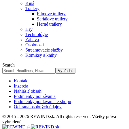
Kiná
Trailery
Filmové trailery
Seriálové trailery
Herné trailery
Hry
Technológie
Zábava
Osobnosti
Streamovacie služby
Komiksy a knihy
Search
Kontakt
Inzercia
Nahlásiť obsah
Podmienky používania
Podmienky používania e-shopu
Ochrana osobných údajov
© 2015 - 2026 REWIND.sk. All rights reserved. Všetky práva
vyhradené.