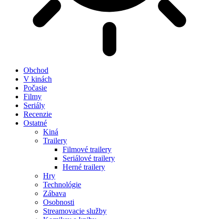
Obchod
V kinách
Počasie
Filmy
Seriály
Recenzie
Ostatné
Kiná
Trailery
Filmové trailery
Seriálové trailery
Herné trailery
Hry
Technológie
Zábava
Osobnosti
Streamovacie služby