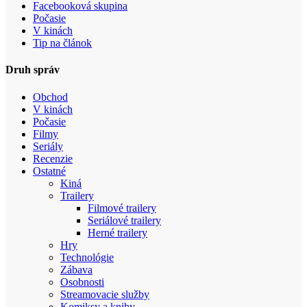
Facebooková skupina
Počasie
V kinách
Tip na článok
Druh správ
Obchod
V kinách
Počasie
Filmy
Seriály
Recenzie
Ostatné
Kiná
Trailery
Filmové trailery
Seriálové trailery
Herné trailery
Hry
Technológie
Zábava
Osobnosti
Streamovacie služby
Komiksy a knihy