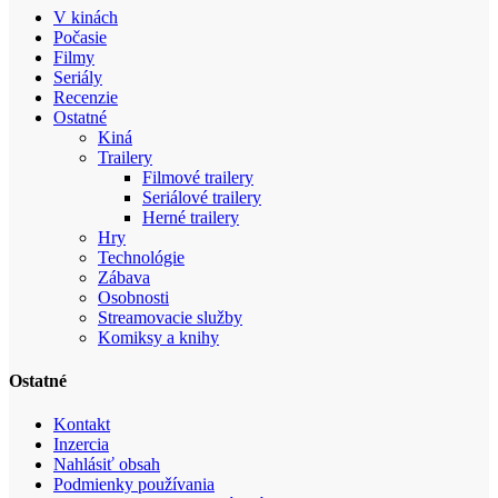
V kinách
Počasie
Filmy
Seriály
Recenzie
Ostatné
Kiná
Trailery
Filmové trailery
Seriálové trailery
Herné trailery
Hry
Technológie
Zábava
Osobnosti
Streamovacie služby
Komiksy a knihy
Ostatné
Kontakt
Inzercia
Nahlásiť obsah
Podmienky používania