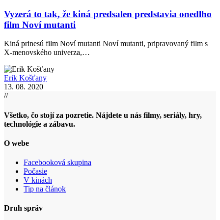
Vyzerá to tak, že kiná predsalen predstavia onedlho
film Noví mutanti
Kiná prinesú film Noví mutanti Noví mutanti, pripravovaný film s
X-menovského univerza,…
Erik Košťany
13. 08. 2020
//
Všetko, čo stojí za pozretie. Nájdete u nás filmy, seriály, hry,
technológie a zábavu.
O webe
Facebooková skupina
Počasie
V kinách
Tip na článok
Druh správ