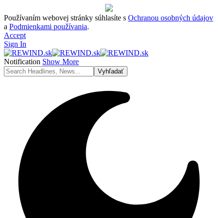
Používaním webovej stránky súhlasíte s
Ochranou osobných údajov
a
Podmienkami používania
.
Accept
Sign In
Notification
Show More