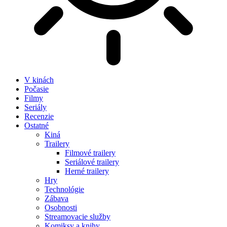
V kinách
Počasie
Filmy
Seriály
Recenzie
Ostatné
Kiná
Trailery
Filmové trailery
Seriálové trailery
Herné trailery
Hry
Technológie
Zábava
Osobnosti
Streamovacie služby
Komiksy a knihy