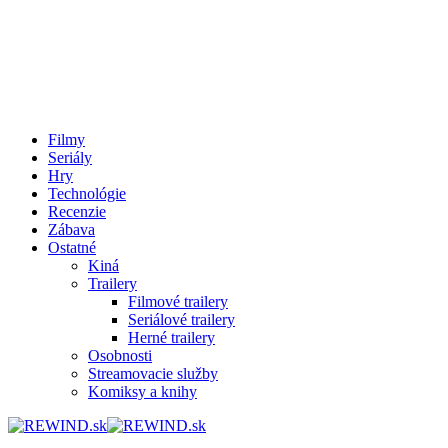
Filmy
Seriály
Hry
Technológie
Recenzie
Zábava
Ostatné
Kiná
Trailery
Filmové trailery
Seriálové trailery
Herné trailery
Osobnosti
Streamovacie služby
Komiksy a knihy