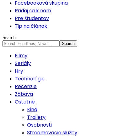
Facebooková skupina
Pridaj sa k nám
Pre študentov
Tip na článok
Search
Filmy
Seriály
Hry
Technológie
Recenzie
Zábava
Ostatné
Kiná
Trailery
Osobnosti
Streamovacie služby