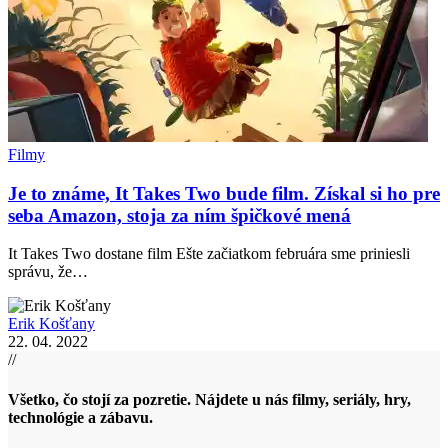
Filmy
Je to známe, It Takes Two bude film. Získal si ho pre
seba Amazon, stoja za ním špičkové mená
It Takes Two dostane film Ešte začiatkom februára sme priniesli
správu, že…
Erik Košťany
22. 04. 2022
//
Všetko, čo stojí za pozretie. Nájdete u nás filmy, seriály, hry,
technológie a zábavu.