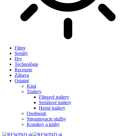
Filmy
Seriály
Hry
Technológie
Recenzie
Zábava
Ostatné
Kiná
Trailery
Filmové trailery
Seriálové trailery
Herné trailery
Osobnosti
Streamovacie služby
Komiksy a knihy