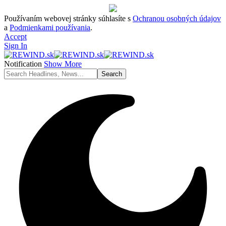
Používaním webovej stránky súhlasíte s
Ochranou osobných údajov
a
Podmienkami používania
.
Accept
Sign In
Notification
Show More