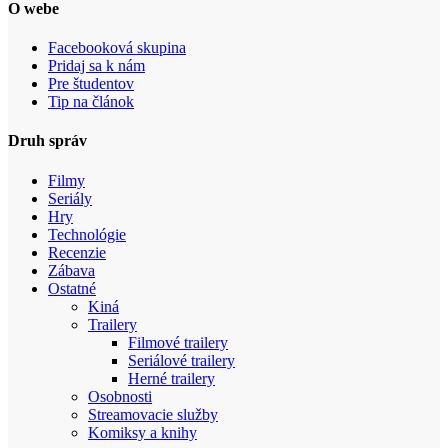
O webe
Facebooková skupina
Pridaj sa k nám
Pre študentov
Tip na článok
Druh správ
Filmy
Seriály
Hry
Technológie
Recenzie
Zábava
Ostatné
Kiná
Trailery
Filmové trailery
Seriálové trailery
Herné trailery
Osobnosti
Streamovacie služby
Komiksy a knihy