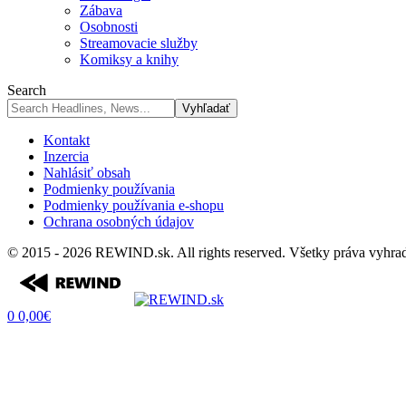
Zábava
Osobnosti
Streamovacie služby
Komiksy a knihy
Search
Kontakt
Inzercia
Nahlásiť obsah
Podmienky používania
Podmienky používania e-shopu
Ochrana osobných údajov
© 2015 - 2026 REWIND.sk. All rights reserved. Všetky práva vyhra
0
0,00
€