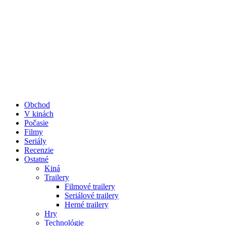
Obchod
V kinách
Počasie
Filmy
Seriály
Recenzie
Ostatné
Kiná
Trailery
Filmové trailery
Seriálové trailery
Herné trailery
Hry
Technológie