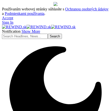
Používaním webovej stránky súhlasíte s
Ochranou osobných údajov
a
Podmienkami používania
.
Accept
Sign In
Notification
Show More