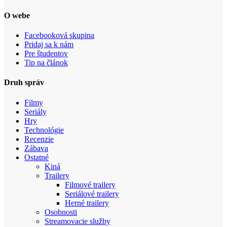
O webe
Facebooková skupina
Pridaj sa k nám
Pre študentov
Tip na článok
Druh správ
Filmy
Seriály
Hry
Technológie
Recenzie
Zábava
Ostatné
Kiná
Trailery
Filmové trailery
Seriálové trailery
Herné trailery
Osobnosti
Streamovacie služby