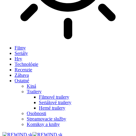
Filmy
Seriály
Hry
Technológie
Recenzie
Zábava
Ostatné
Kiná
Trailery
Filmové trailery
Seriálové trailery
Herné trailery
Osobnosti
Streamovacie služby
Komiksy a knihy