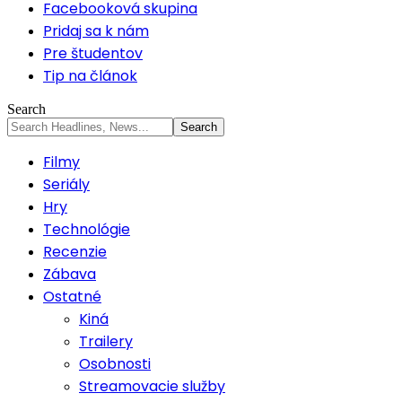
Facebooková skupina
Pridaj sa k nám
Pre študentov
Tip na článok
Search
Filmy
Seriály
Hry
Technológie
Recenzie
Zábava
Ostatné
Kiná
Trailery
Osobnosti
Streamovacie služby