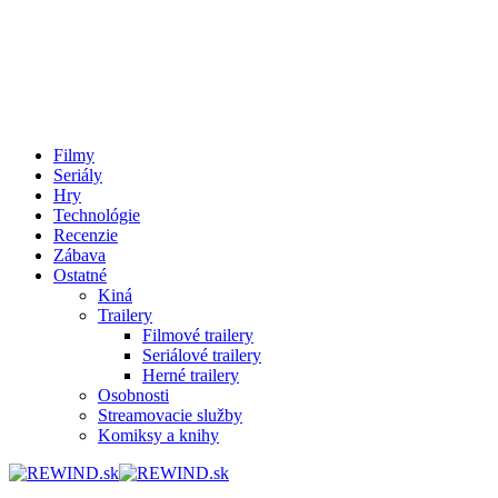
Filmy
Seriály
Hry
Technológie
Recenzie
Zábava
Ostatné
Kiná
Trailery
Filmové trailery
Seriálové trailery
Herné trailery
Osobnosti
Streamovacie služby
Komiksy a knihy